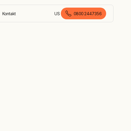
Kontakt
US
0800 2447356
Deutsch (Deutschland)
ne-