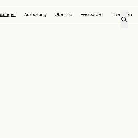
istungen
Ausrüstung
Über uns
Ressourcen
Investoren
ect: Ihr Onli