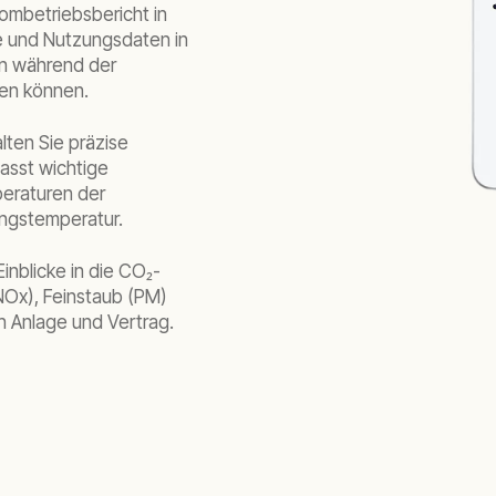
rombetriebsbericht in
le und Nutzungsdaten in
gen während der
ren können.
lten Sie präzise
fasst wichtige
peraturen der
ungstemperatur.
inblicke in die CO₂-
NOx), Feinstaub (PM)
h Anlage und Vertrag.