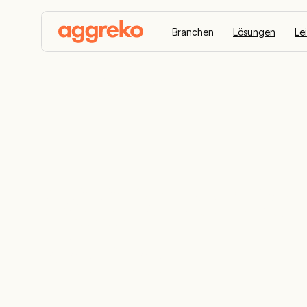
Branchen
Lösungen
Le
Home
Aggreko Connect
Aggreko Conn
Konto