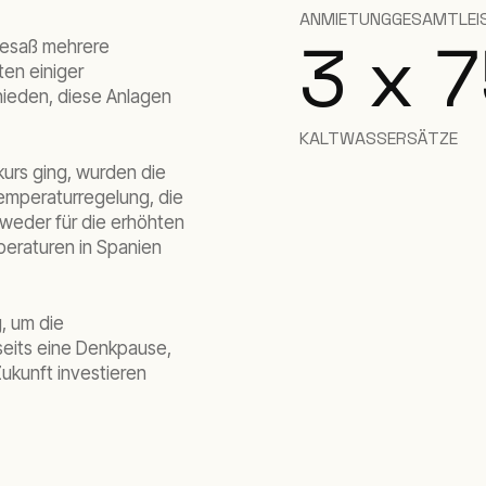
ANMIETUNG
GESAMTLEI
3 x 
 besaß mehrere
ten einiger
hieden, diese Anlagen
KALTWASSERSÄTZE
urs ging, wurden die
emperaturregelung, die
 weder für die erhöhten
eraturen in Spanien
, um die
eits eine Denkpause,
Zukunft investieren