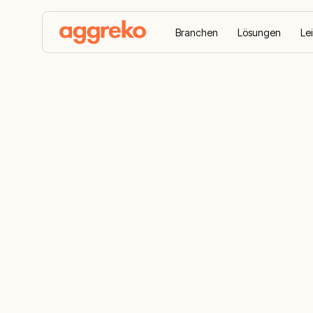
Branchen
Lösungen
Le
Home
Referenzen
Maßgeschneidertes Kühlerpak
Maßgeschne
Kühlerpaket 
Produktion 
Automobilher