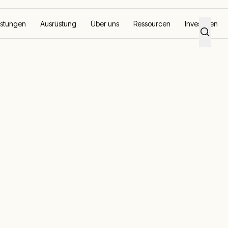
istungen
Ausrüstung
Über uns
Ressourcen
Investoren
et Bringt Die Produktion Eines Automobilherstellers Auf Hochtoure
idertes
Bringt Die
Eines
stellers Auf