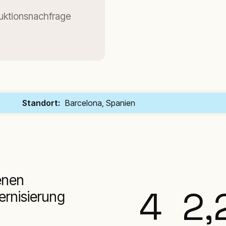
duktionsnachfrage
Standort:
Barcelona, Spanien
enen
4
2,
rnisierung