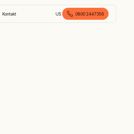
Kontakt
US
0800 2447356
Deutsch (Deutschland)
n