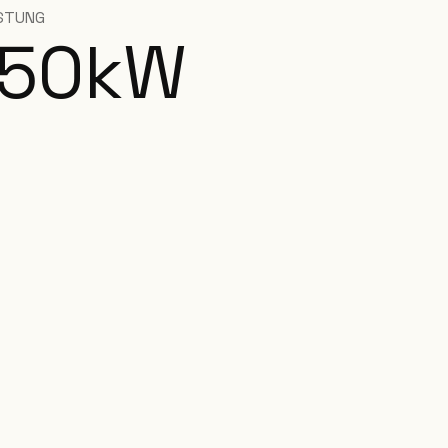
STUNG
750
kW