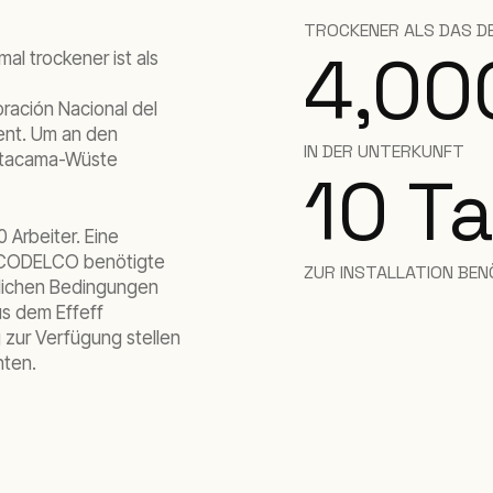
TROCKENER ALS DAS D
4,00
al trockener ist als
ración Nacional del
ent. Um an den
IN DER UNTERKUNFT
 Atacama-Wüste
10 T
Arbeiter. Eine
h. CODELCO benötigte
ZUR INSTALLATION BEN
tlichen Bedingungen
us dem Effeff
 zur Verfügung stellen
nten.