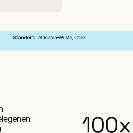
Standort:
Atacama-Wüste, Chile
n
100
x
elegenen
n