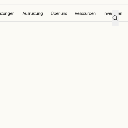
istungen
Ausrüstung
Über uns
Ressourcen
Investoren
pferbergwerk in Chile
orgung einem
erk in Chile