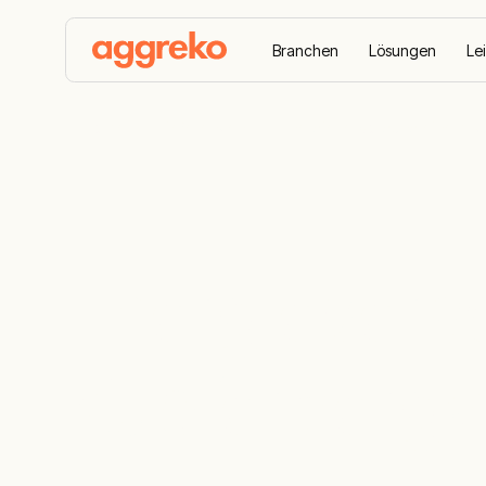
Branchen
Lösungen
Le
Home
Referenzen
Energieversorgung einem Ku
Energievers
Kupferbergw