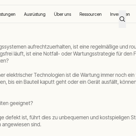
istungen
Ausrüstung
Über uns
Ressourcen
Investoren
Der Elektrik
gssystemen aufrechtzuerhalten, ist eine regelmäßige und ro
gsfrei läuft, ist eine Notfall- oder Wartungsstrategie für den
ken?
her elektrischer Technologien ist die Wartung immer noch ein 
en, bis ein Bauteil kaputt geht oder ein Gerät ausfällt, kön
eiten geeignet?
 defekt ist, führt dies zu unbequemen und kostspieligen Str
m angewiesen sind.