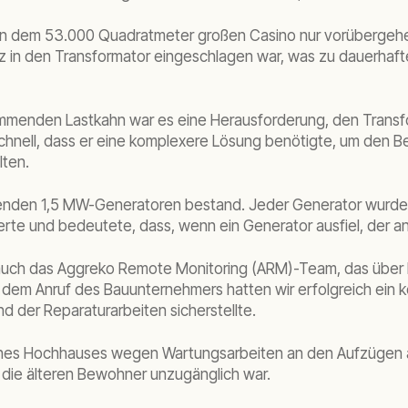
om in dem 53.000 Quadratmeter großen Casino nur vorübergeh
itz in den Transformator eingeschlagen war, was zu dauerhaf
immenden Lastkahn war es eine Herausforderung, den Transf
nell, dass er eine komplexere Lösung benötigte, um den B
lten.
itenden 1,5 MW-Generatoren bestand. Jeder Generator wurde i
ierte und bedeutete, dass, wenn ein Generator ausfiel, der 
r auch das Aggreko Remote Monitoring (ARM)-Team, das über
dem Anruf des Bauunternehmers hatten wir erfolgreich ein kos
d der Reparaturarbeiten sicherstellte.
eines Hochhauses wegen Wartungsarbeiten an den Aufzügen a
 die älteren Bewohner unzugänglich war.