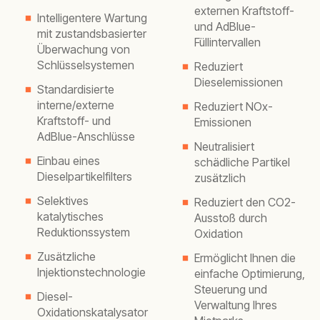
externen Kraftstoff-
Intelligentere Wartung
und AdBlue-
mit zustandsbasierter
Füllintervallen
Überwachung von
Schlüsselsystemen
Reduziert
Dieselemissionen
Standardisierte
interne/externe
Reduziert NOx-
Kraftstoff- und
Emissionen
AdBlue-Anschlüsse
Neutralisiert
Einbau eines
schädliche Partikel
Dieselpartikelfilters
zusätzlich
Selektives
Reduziert den CO2-
katalytisches
Ausstoß durch
Reduktionssystem
Oxidation
Zusätzliche
Ermöglicht Ihnen die
Injektionstechnologie
einfache Optimierung,
Steuerung und
Diesel-
Verwaltung Ihres
Oxidationskatalysator