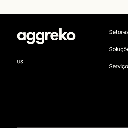
Setore
Soluçõ
US
Serviç