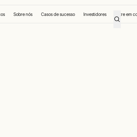
ços
Sobre nós
Casos de sucesso
Investidores
Entre em c
: soluções de
imatização