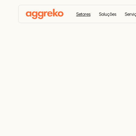
Setores
Soluções
Servi
Home
Setores
Data Centers
Data centers
energia e cl