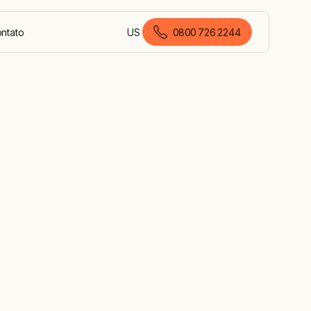
ontato
US
0800 726 2244
português (Brasil)