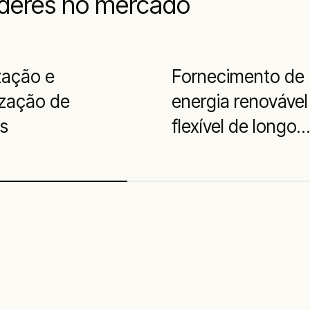
íderes no mercado
zação e
Fornecimento de
ização de
energia renovável
as
flexível de longo
prazo para a
mineração