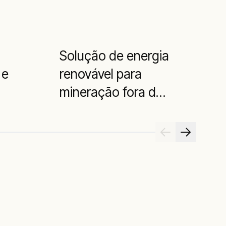
Solução de energia
E
 e
renovável para
mineração fora da
rede