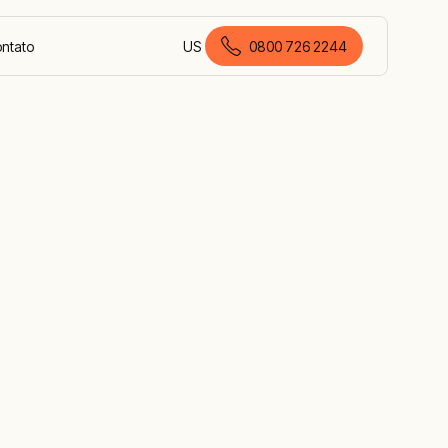
ontato
US
0800 726 2244
português (Brasil)
ão