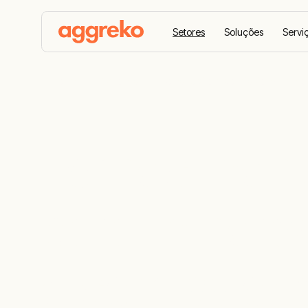
Setores
Soluções
Servi
Home
Setores
Construção e Comissionamento
Forneciment
para minera
e comissio