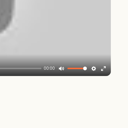
00:00
Mute
Settings
Enter
fullscreen