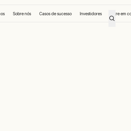
ços
Sobre nós
Casos de sucesso
Investidores
Entre em c
o de energia
ção: Construç
namento