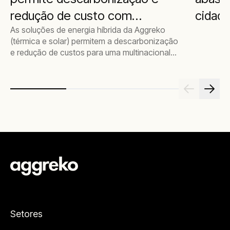
redução de custo com
cidade
As soluções de energia híbrida da Aggreko
combustível para geração
(térmica e solar) permitem a descarbonização
de energia
e redução de custos para uma multinacional
do norte do Brasil.
Setores