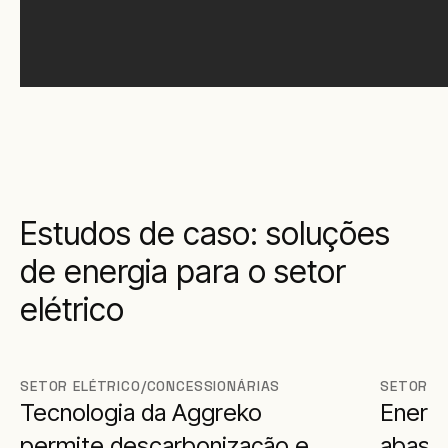
Estudos de caso: soluções
de energia para o setor
elétrico
SETOR ELÉTRICO/CONCESSIONÁRIAS
SETOR E
Tecnologia da Aggreko
Energi
permite descarbonização e
abast