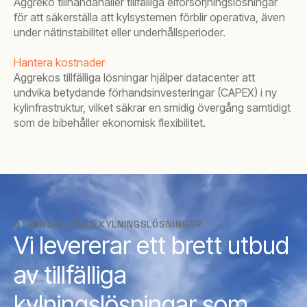
Aggreko tillhandahåller tillfälliga elförsörjningslösningar
för att säkerställa att kylsystemen förblir operativa, även
under nätinstabilitet eller underhållsperioder.
Hantera kostnader
Aggrekos tillfälliga lösningar hjälper datacenter att
undvika betydande förhandsinvesteringar (CAPEX) i ny
kylinfrastruktur, vilket säkrar en smidig övergång samtidigt
som de bibehåller ekonomisk flexibilitet.
UTFORSKA VÅRA KYLNINGSLÖSNINGAR
Vi levererar ett brett utbud
av tillfälliga
kylningslösningar som