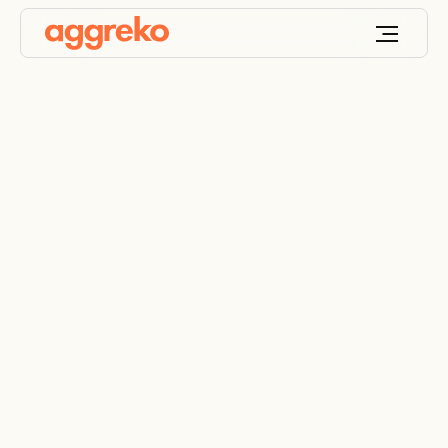
Utfasningen av F-
gas: Håll datacentren
svala med Aggreko