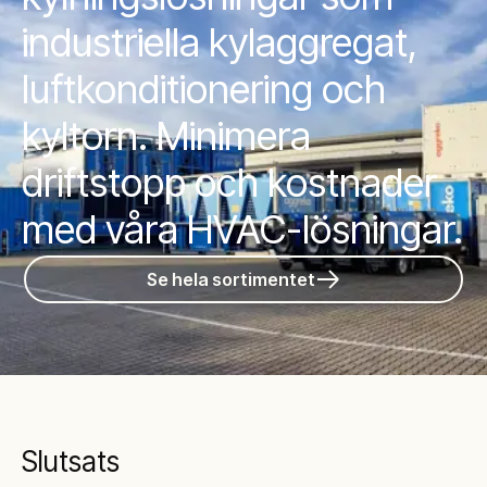
industriella kylaggregat,
luftkonditionering och
kyltorn. Minimera
driftstopp och kostnader
med våra HVAC-lösningar.
Se hela sortimentet
Slutsats