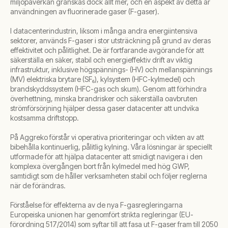
miljöpåverkan granskas dock allt mer, och en aspekt av detta är
användningen av fluorinerade gaser (F-gaser).
I datacenterindustrin, liksom i många andra energiintensiva
sektorer, används F-gaser i stor utsträckning på grund av deras
effektivitet och pålitlighet. De är fortfarande avgörande för att
säkerställa en säker, stabil och energieffektiv drift av viktig
infrastruktur, inklusive högspännings- (HV) och mellanspännings
(MV) elektriska brytare (SF₆), kylsystem (HFC-kylmedel) och
brandskyddssystem (HFC-gas och skum). Genom att förhindra
överhettning, minska brandrisker och säkerställa oavbruten
strömförsörjning hjälper dessa gaser datacenter att undvika
kostsamma driftstopp.
På Aggreko förstår vi operativa prioriteringar och vikten av att
bibehålla kontinuerlig, pålitlig kylning. Våra lösningar är speciellt
utformade för att hjälpa datacenter att smidigt navigera i den
komplexa övergången bort från kylmedel med hög GWP,
samtidigt som de håller verksamheten stabil och följer reglerna
när de förändras.
Förståelse för effekterna av de nya F-gasregleringarna
Europeiska unionen har genomfört strikta regleringar (EU-
förordning 517/2014) som syftar till att fasa ut F-gaser fram till 2050