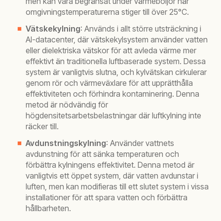
men kan vara begränsat under värmeböljor när
omgivningstemperaturerna stiger till över 25°C.
Vätskekylning
: Används i allt större utsträckning i
AI-datacenter, där vätskekylsystem använder vatten
eller dielektriska vätskor för att avleda värme mer
effektivt än traditionella luftbaserade system. Dessa
system är vanligtvis slutna, och kylvätskan cirkulerar
genom rör och värmeväxlare för att upprätthålla
effektiviteten och förhindra kontaminering. Denna
metod är nödvändig för
högdensitetsarbetsbelastningar där luftkylning inte
räcker till.
Avdunstningskylning
: Använder vattnets
avdunstning för att sänka temperaturen och
förbättra kylningens effektivitet. Denna metod är
vanligtvis ett öppet system, där vatten avdunstar i
luften, men kan modifieras till ett slutet system i vissa
installationer för att spara vatten och förbättra
hållbarheten.