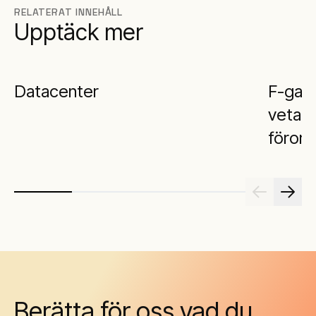
RELATERAT INNEHÅLL
Upptäck mer
Datacenter
F-gas
veta 
förord
Berätta för oss vad du