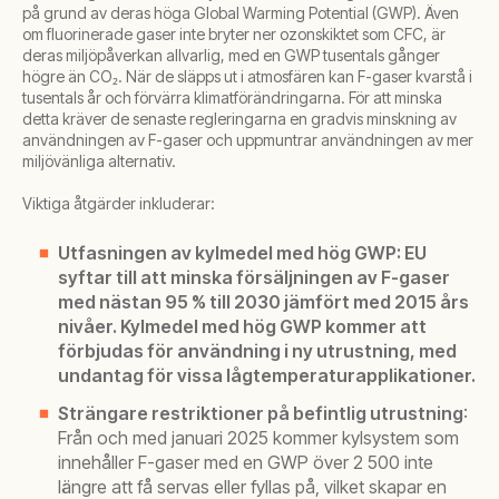
på grund av deras höga Global Warming Potential (GWP). Även
om fluorinerade gaser inte bryter ner ozonskiktet som CFC, är
deras miljöpåverkan allvarlig, med en GWP tusentals gånger
högre än CO₂. När de släpps ut i atmosfären kan F-gaser kvarstå i
tusentals år och förvärra klimatförändringarna. För att minska
detta kräver de senaste regleringarna en gradvis minskning av
användningen av F-gaser och uppmuntrar användningen av mer
miljövänliga alternativ.
Viktiga åtgärder inkluderar:
Utfasningen av kylmedel med hög GWP: EU
syftar till att minska försäljningen av F-gaser
med nästan 95 % till 2030 jämfört med 2015 års
nivåer. Kylmedel med hög GWP kommer att
förbjudas för användning i ny utrustning, med
undantag för vissa lågtemperaturapplikationer.
Strängare restriktioner på befintlig utrustning
:
Från och med januari 2025 kommer kylsystem som
innehåller F-gaser med en GWP över 2 500 inte
längre att få servas eller fyllas på, vilket skapar en