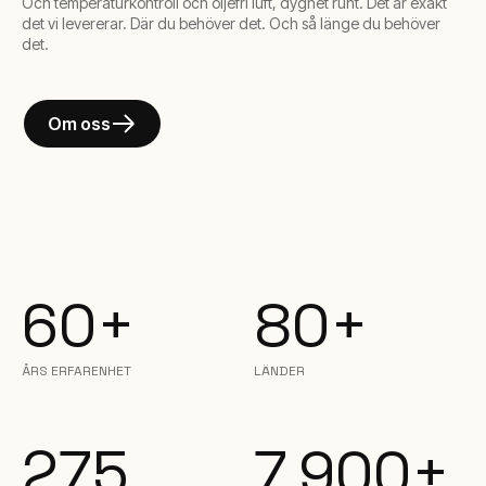
Och temperaturkontroll och oljefri luft, dygnet runt. Det är exakt
det vi levererar. Där du behöver det. Och så länge du behöver
det.
Om oss
60+
80+
ÅRS ERFARENHET
LÄNDER
275
7,900+