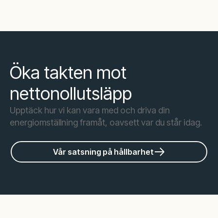
Öka takten mot
nettonollutsläpp
Upptäck hur vi kan vara med och driva din
energiomställning framåt, oavsett var du står idag.
Vår satsning på hållbarhet