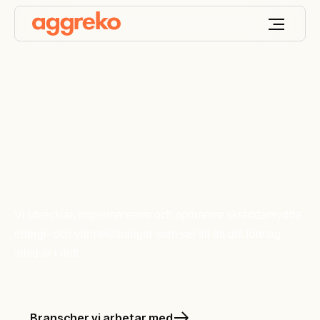
Keep your world
ON
™
Vi utvecklar, implementerar och optimerar skräddarsydda
energi- och värmelösningar som ser till att ditt företag
alltid är i drift.
Branscher vi arbetar med