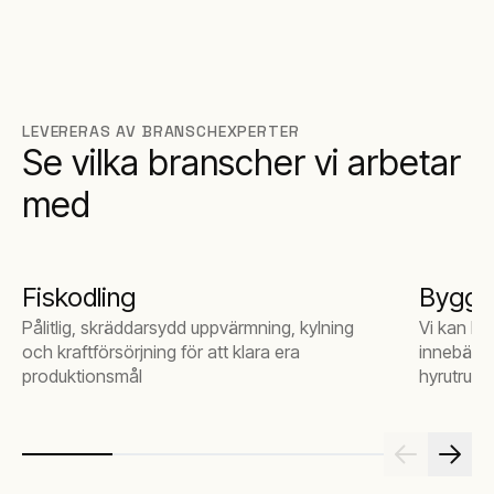
LEVERERAS AV BRANSCHEXPERTER
Se vilka branscher vi arbetar
med
Fiskodling
Byggb
Pålitlig, skräddarsydd uppvärmning, kylning
Vi kan by
och kraftförsörjning för att klara era
innebär a
produktionsmål
hyrutrustn
uppvärmni
uppgiften