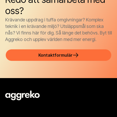
oss?
Krävande uppdrag i tuffa omgivningar? Komplex
teknik i en krävande miljö? Utsläppsmål som ska
nås? Vi finns här för dig. Så länge det behövs. Byt till
Aggreko och upplev världen med mer energi.
Kontaktformulär