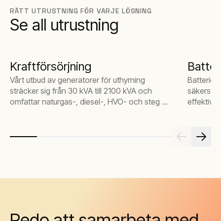
RÄTT UTRUSTNING FÖR VARJE LÖSNING
Se all utrustning
Kraftförsörjning
Batter
Vårt utbud av generatorer för uthyrning
Batteriene
sträcker sig från 30 kVA till 2100 kVA och
säkerstäl
omfattar naturgas-, diesel-, HVO- och steg V-
effektivite
generatorer
Redo att samarbeta med