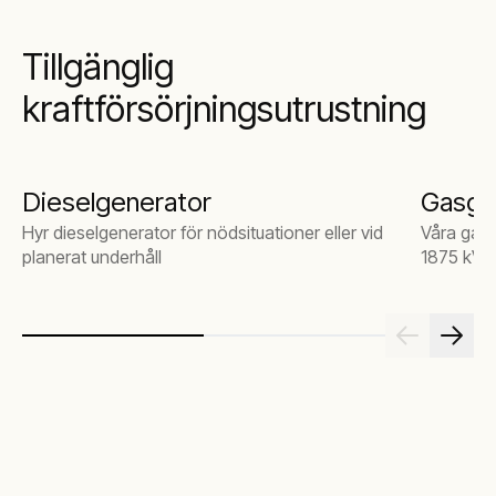
Tillgänglig
kraftförsörjningsutrustning
Dieselgenerator
Gasge
Hyr dieselgenerator för nödsituationer eller vid
Våra gasg
planerat underhåll
1875 kVA