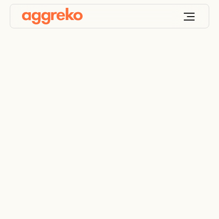
Uthyrning av
generatorer
Specialister på kommersiella lösningar för uthyrning
av kraftgeneratorer