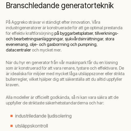
Branschledande generatorteknik
På Aggreko strävar vi ständigt efter innovation. Våra
industrigeneratorer är konstruerade för att ge optimal prestanda
för effektiv kraftförsörjning
på byggarbetsplatser
,
tillverknings-
och bearbetningsanläggningar
,
sjukvårdsinrättningar
,
stora
evenemang
,
olje- och gasborrning och pumpning
,
datacentraler
och mycket mer.
När du hyr en generator från vår maskinpark får du en lösning
som är konstruerad för att vara renare, tystare och effektivare. De
är idealiska för miljöer med mycket låga utsläppszoner eller strikta
bullerregler, vilket hjälper dig att säkerställa att du alltid uppfyller
kraven.
Alla modeller är officiellt godkända, så ni kan vara säkra att de
uppfyller de striktaste säkerhetsstandarderna och har:
industriledande ljudisolering
utsläppskontroll