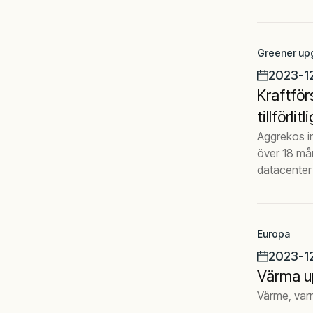
Greener up
2023-1
Kraftför
tillförl
Aggrekos in
över 18 mån
datacenter
Europa
2023-1
Värma up
Värme, varm