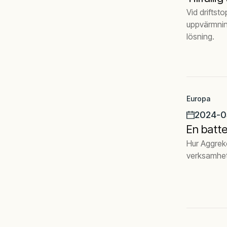
Vid drifts
uppvärmning
lösning.
Europa
2024-0
En batte
Hur Aggreko
verksamhet 