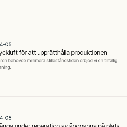
4-05
tryckluft för att upprätthålla produktionen
aren behövde minimera stilleståndstiden erbjöd vi en tillfällig
sning.
4-05
ig ånga under reparation av ångpanna på plats