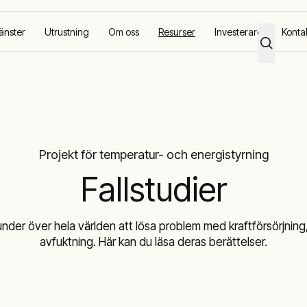
änster
Utrustning
Om oss
Resurser
Investerare
Konta
Projekt för temperatur- och energistyrning
Fallstudier
kunder över hela världen att lösa problem med kraftförsörjnin
avfuktning. Här kan du läsa deras berättelser.