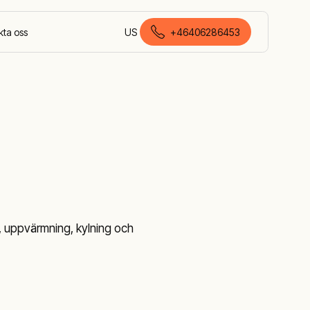
kta oss
US
+46406286453
svenska (Sverige)
g, uppvärmning, kylning och