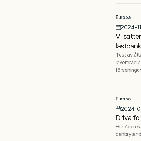
Europa
2024-11
Vi sätte
lastbank
Test av åt
levererad p
förseningar
Europa
2024-0
Driva f
Hur Aggrek
banbrytand