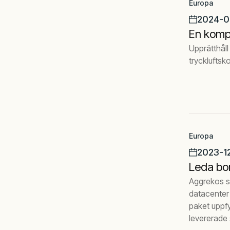
Europa
2024-0
En kompl
Upprätthåll 
tryckluftsk
Europa
2023-1
Leda bor
Aggrekos s
datacenter 
paket uppf
levererade 