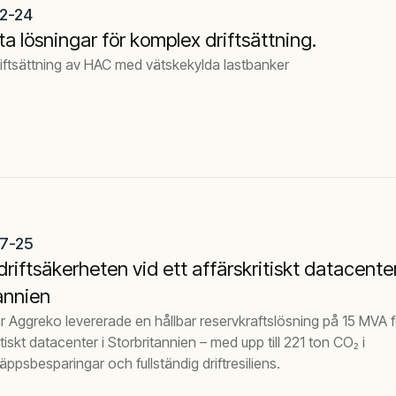
2-24
a lösningar för komplex driftsättning.
iftsättning av HAC med vätskekylda lastbanker
7-25
driftsäkerheten vid ett affärskritiskt datacenter
annien
 Aggreko levererade en hållbar reservkraftslösning på 15 MVA f
itiskt datacenter i Storbritannien – med upp till 221 ton CO₂ i
läppsbesparingar och fullständig driftresiliens.