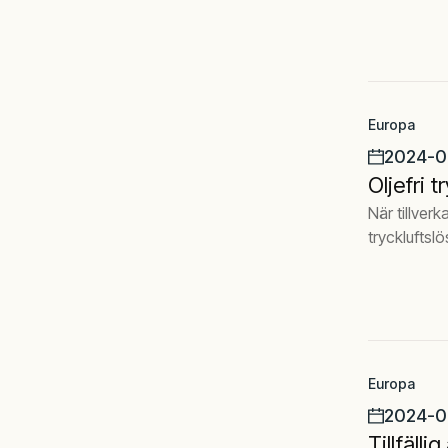
Europa
2024-0
Oljefri 
När tillverk
tryckluftslö
Europa
2024-0
Tillfäll