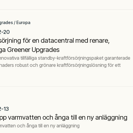
grades / Europa
2-20
sörjning för en datacentral med renare,
itliga Greener Upgrades
novativa tillfälliga standby-kraftförsörjningspaket garanterade
aders robust och grönare kraftförsörjningslösning för ett
2-13
p varmvatten och ånga till en ny anläggning
vatten och ånga till en ny anläggning