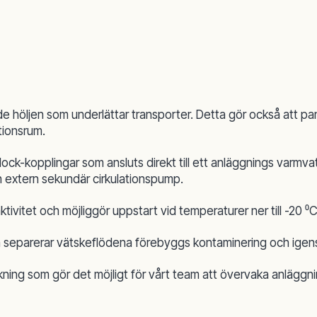
 höljen som underlättar transporter. Detta gör också att pa
tionsrum.
mlock-kopplingar som ansluts direkt till ett anläggnings varm
n extern sekundär cirkulationspump.
vitet och möjliggör uppstart vid temperaturer ner till -20 ⁰C
separerar vätskeflödena förebyggs kontaminering och igens
ning som gör det möjligt för vårt team att övervaka anläggn