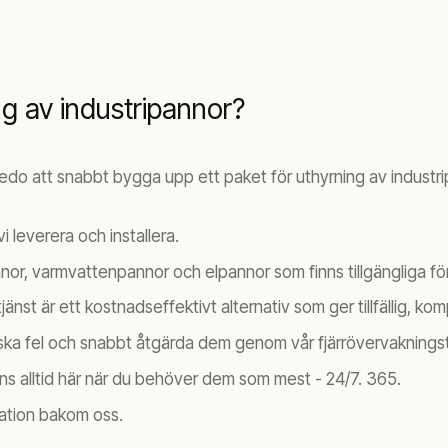
ng av industripannor?
r redo att snabbt bygga upp ett paket för uthyrning av industr
i leverera och installera.
nor, varmvattenpannor och elpannor som finns tillgängliga för
änst är ett kostnadseffektivt alternativ som ger tillfällig, 
iska fel och snabbt åtgärda dem genom vår fjärrövervaknings
nns alltid här när du behöver dem som mest - 24/7. 365.
vation bakom oss.