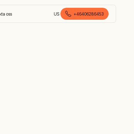
kta oss
US
+46406286453
svenska (Sverige)
r