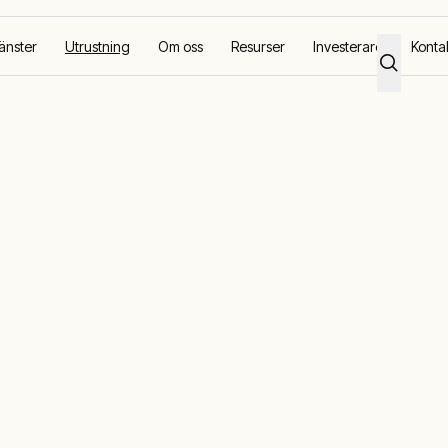
änster
Utrustning
Om oss
Resurser
Investerare
Konta
ing
Uthyrning av industripannor
 industripanno
iella tillämpningar