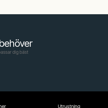
 behöver
passar dig bäst
her
Utrustning