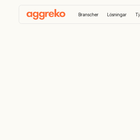
Branscher
Lösningar
Tj
Hem
Utrustning
Uppvärmning, kylning och torkn
Uthyrning av
Ång-, varmvatten- och elpannor för kommers