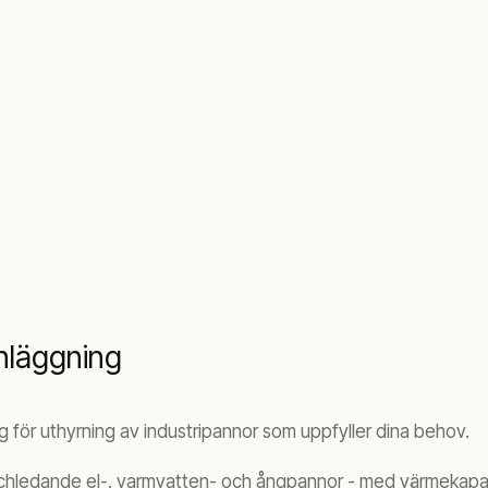
anläggning
ing för uthyrning av industripannor som uppfyller dina behov.
schledande el-, varmvatten- och ångpannor - med värmekapaci