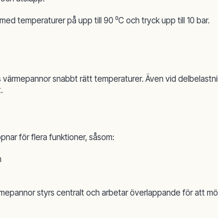
d temperaturer på upp till 90 ⁰C och tryck upp till 10 bar.
värmepannor snabbt rätt temperaturer. Även vid delbelastni
.
ar för flera funktioner, såsom:
m
värmepannor styrs centralt och arbetar överlappande för att 