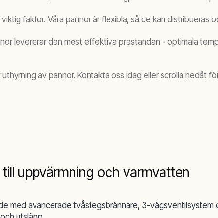
 viktig faktor. Våra pannor är flexibla, så de kan distribueras
pannor levererar den mest effektiva prestandan - optimala tem
ör uthyrning av pannor. Kontakta oss idag eller scrolla nedåt fö
g till uppvärmning och varmvatten
e med avancerade tvåstegsbrännare, 3-vägsventilsystem och
 och utsläpp.