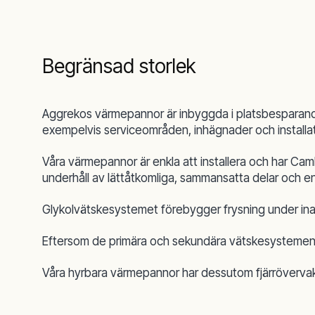
Begränsad storlek
Aggrekos värmepannor är inbyggda i platsbesparande
exempelvis serviceområden, inhägnader och installa
Våra värmepannor är enkla att installera och har Ca
underhåll av lättåtkomliga, sammansatta delar och e
Glykolvätskesystemet förebygger frysning under inakti
Eftersom de primära och sekundära vätskesystemen 
Våra hyrbara värmepannor har dessutom fjärrövervak