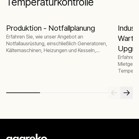
Temperaturkontrolle
Produktion - Notfallplanung
Indust
Erfahren Sie, wie unser Angebot an
Wartu
Notfallausrüstung, einschließlich Generatoren,
Upgra
Kältemaschinen, Heizungen und Kesseln,
Ausfallzeiten reduzieren, Verschwendung
Erfahren 
verhindern und Lagerbestände retten kann.
Mietgerät
Temperatu
geplante
Modernisi