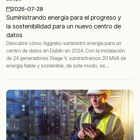
2026-07-28
Suministrando energía para el progreso y
la sostenibilidad para un nuevo centro de
datos
Descubre cómo Aggreko suministró energía para un
centro de datos en Dublín en 2024. Con la instalación
de 24 generadores Stage V, suministramos 20 MVA de
energía fiable y sostenible, de este modo, se
consiguió un ahorro de 4052 toneladas de carbono
durante un contrato de 12 meses. Nuestras
soluciones sostenibles garantizaron el cumplimiento
de los estrictos permisos de emisiones y cubrieron la
creciente demanda de energía de los centros de
datos de Irlanda.