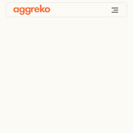
Oil & Gas
Agrekko ofrece soluciones energéticas
innovadoras y servicios móviles y modulares de
energía, control de temperatura y suministro de
energía para las operaciones de todas las fases de
la industria petrolera y del gas:
- Upstream: exploración y producción
- Midstream: procesamiento y transporte