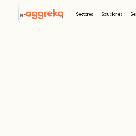
Sectores
Soluciones
Se
[NO TEXT IN FIELD]
Keep you
world ON
Nos especializamos en el diseño, implemen
optimización de soluciones energéticas y d
vanguardia. Nuestro compromiso es garanti
sistemas estén siempre operativos y conec