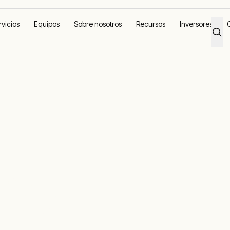
rvicios
Equipos
Sobre nosotros
Recursos
Inversores
r
™
tación y
e climatización de
zar que tus
tados,