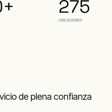
0+
275
UBICACIONES
rvicio de plena confianza