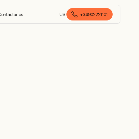
Contáctanos
US
+34902221101
español de España