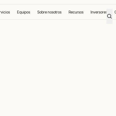
rvicios
Equipos
Sobre nosotros
Recursos
Inversores
nergía a un centro de datos con Greener Upgrades más limpias y fiab
e energía a un
atos con Green
s limpias y