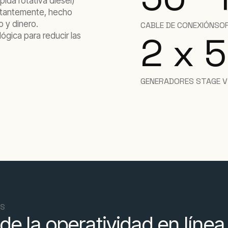
ida rotativa diésel)
stantemente, hecho
o y dinero.
CABLE DE CONEXIÓN
SO
2 x 
ógica para reducir las
GENERADORES STAGE V
OS
de la operatividad en línea