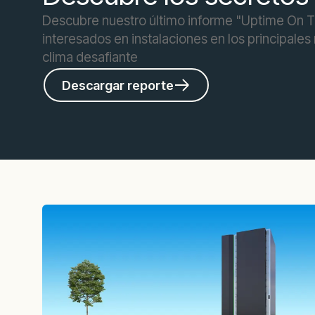
Descubre nuestro último informe "Uptime On Th
interesados en instalaciones en los principales
clima desafiante
Descargar reporte