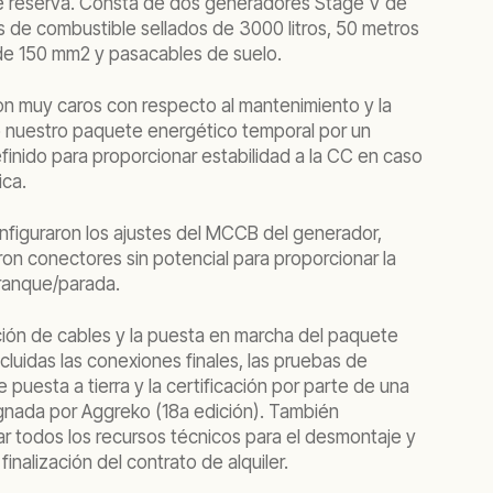
e reserva. Consta de dos generadores Stage V de
 de combustible sellados de 3000 litros, 50 metros
de 150 mm2 y pasacables de suelo.
n muy caros con respecto al mantenimiento y la
ó nuestro paquete energético temporal por un
efinido para proporcionar estabilidad a la CC en caso
ica.
nfiguraron los ajustes del MCCB del generador,
ron conectores sin potencial para proporcionar la
ranque/parada.
ción de cables y la puesta en marcha del paquete
cluidas las conexiones finales, las pruebas de
e puesta a tierra y la certificación por parte de una
ignada por Aggreko (18a edición). También
 todos los recursos técnicos para el desmontaje y
a finalización del contrato de alquiler.