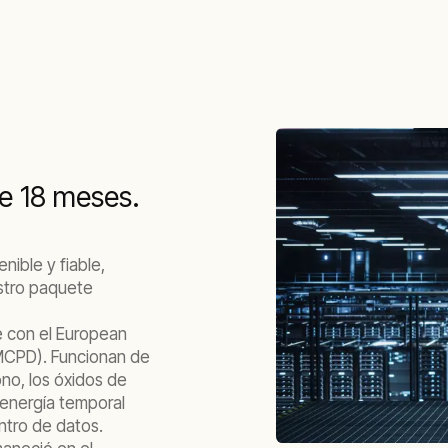
de 18 meses.
nible y fiable,
stro paquete
 con el European
MCPD). Funcionan de
no, los óxidos de
 energía temporal
ntro de datos.