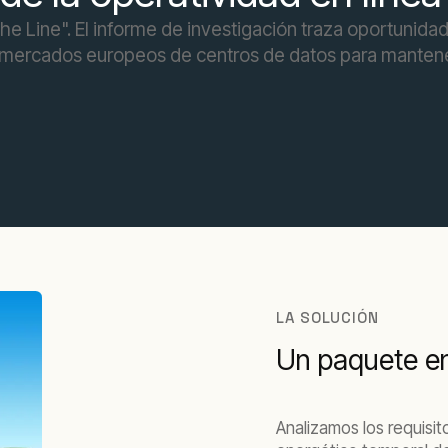
e Line". El informe de investigación traza oportunida
 mercados europeos de centros de datos para mantener l
LA SOLUCIÓN
Un paquete en
Analizamos los requisi