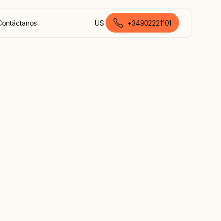
Contáctanos
US
+34902221101
español de España
les
er