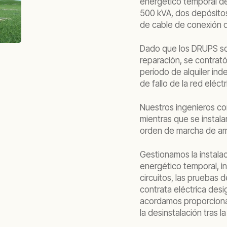
energético temporal d
500 kVA, dos depósitos
de cable de conexión 
Dado que los DRUPS so
reparación, se contrat
período de alquiler ind
de fallo de la red eléctr
Nuestros ingenieros co
mientras que se instala
orden de marcha de ar
Gestionamos la instala
energético temporal, in
circuitos, las pruebas d
contrata eléctrica des
acordamos proporcionar
la desinstalación tras l