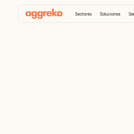
Sectores
Soluciones
Se
Aggreko Home
Casos de éxito
Suministro de e
Suministro d
centro de d
Upgrades má