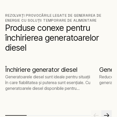
REZOLVAȚI PROVOCĂRILE LEGATE DE GENERAREA DE
ENERGIE CU SOLUȚII TEMPORARE DE ALIMENTARE
Produse conexe pentru
închirierea generatoarelor
diesel
Închiriere generator diesel
Gener
Generatoarele diesel sunt ideale pentru situații
Reduceți 
în care fiabilitatea și puterea sunt esențiale. Cu
generato
generatoarele diesel disponibile pentru
închiriere, aveți asigurată o sursă constantă de
energie.