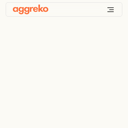
Închiriere generatoare
pe gaz
Închiriere temporară și de urgență a generatoarelor
pe gaz, oferind energie pentru o gamă variată de
aplicații