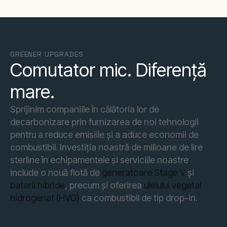
GREENER UPGRADES
Comutator mic. Diferență
mare.
Sprijinim companiile în călătoria lor de
decarbonizare prin furnizarea de noi tehnologii
pentru a reduce emisiile și a aduce economii de
combustibil. Investiția noastră de milioane de lire
sterline în echipamentele și serviciile noastre
include o nouă flotă de
generatoare Stage V
și
baterii hibride
, precum și oferirea
uleiului vegetal
hidrogenat (HVO)
ca combustibil de tip drop-in.