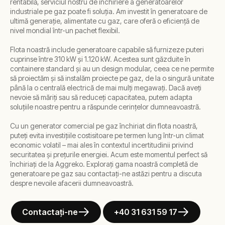
rentabilă, serviciul nostru de închiriere a generatoarelor
industriale pe gaz poate fi soluția. Am investit în generatoare de
ultimă generație, alimentate cu gaz, care oferă o eficiență de
nivel mondial într-un pachet flexibil.
Flota noastră include generatoare capabile să furnizeze puteri
cuprinse între 310 kW și 1.120 kW. Acestea sunt găzduite în
containere standard și au un design modular, ceea ce ne permite
să proiectăm și să instalăm proiecte pe gaz, de la o singură unitate
până la o centrală electrică de mai mulți megawați. Dacă aveți
nevoie să măriți sau să reduceți capacitatea, putem adapta
soluțiile noastre pentru a răspunde cerințelor dumneavoastră.
Cu un generator comercial pe gaz închiriat din flota noastră,
puteți evita investițiile costisitoare pe termen lung într-un climat
economic volatil – mai ales în contextul incertitudinii privind
securitatea și prețurile energiei. Acum este momentul perfect să
închiriați de la Aggreko. Explorați gama noastră completă de
generatoare pe gaz sau contactați-ne astăzi pentru a discuta
despre nevoile afacerii dumneavoastră.
Contactați-ne
+40 31 631 59 17