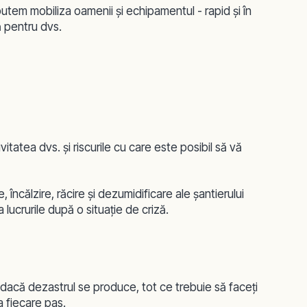
utem mobiliza oamenii şi echipamentul - rapid şi în
ă pentru dvs.
itatea dvs. şi riscurile cu care este posibil să vă
 încălzire, răcire şi dezumidificare ale şantierului
lucrurile după o situaţie de criză.
r dacă dezastrul se produce, tot ce trebuie să faceţi
a fiecare pas.