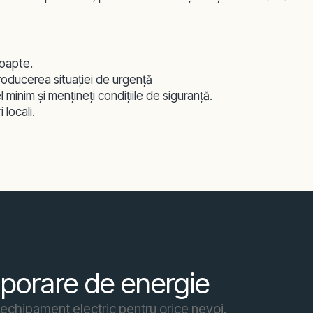
noapte.
roducerea situaţiei de urgenţă
el minim şi menţineţi condiţiile de siguranţă.
 locali.
emporare de energie
t echipament electric pentru orice nevoi.