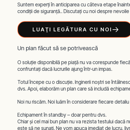
Suntem experţi în anticiparea cu câteva etape înainte
condiţii de siguranţă..
Discutaţi cu noi despre nevoile
LUAŢI LEGĂTURA CU NOI
Un plan făcut să se potrivească
O soluţie disponibilă pe piaţă nu va corespunde fiecăre
confruntaţi dacă lucrurile ajung într-un impas.
Totul începe cu o discuţie. Inginerii noştri se întâlne
dvs. Apoi, elaborăm un plan care să includă echipament
Noi nu riscăm. Noi luăm în considerare fiecare detaliu
Echipament în standby – doar pentru dvs.
Chiar şi cel mai bun plan nu va rezista testului dacă
este să ne sunaţi. Ne vom apuca imediat de lucru, livr