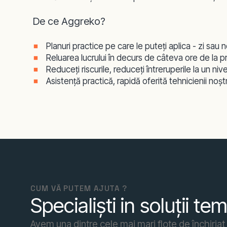
De ce Aggreko?
Planuri practice pe care le puteţi aplica - zi sau 
Reluarea lucrului în decurs de câteva ore de la p
Reduceţi riscurile, reduceţi întreruperile la un niv
Asistenţă practică, rapidă oferită tehnicienii noştri
CUM VĂ PUTEM AJUTA ?
Specialiști in soluții t
Avem una dintre cele mai mari flote de închiria