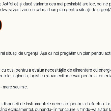
 Astfel că şi dacă varianta cea mai pesimistă are loc, noi ne p
 dvs. şi vom veni cu cel mai bun plan pentru situaţii de urgenţ
i situaţii de urgenţă. Aşa că noi pregătim un plan pentru activ
sc cu dvs. pentru a evalua necesităţile de alimentare cu energie,
ele, ingineria, logistica şi oamenii necesari pentru a remedia 
 - mare sau mic.
 nu dispuneţi de instrumentele necesare pentru a-l efectua.
Ia
ând echipamentul, punându-l în funcţiune şi fiindu-vă alături l