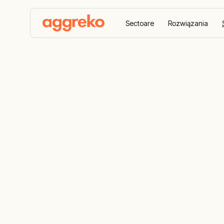
Sectoare
Rozwiązania
Home
Planificare pentru situaţii de urgenţă
Planificare p
urgenţă