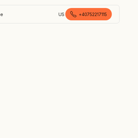
Ne
US
+40752217115
română (România)
e