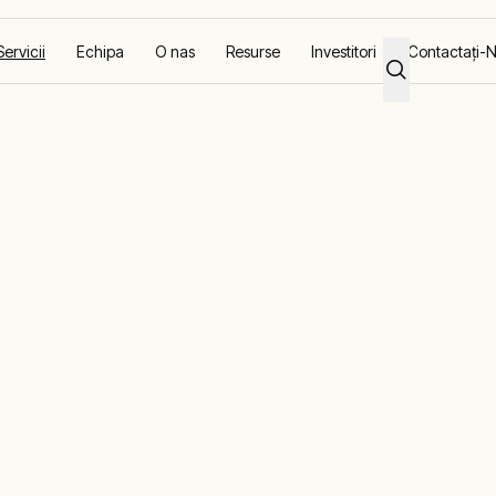
Servicii
Echipa
O nas
Resurse
Investitori
Contactaţi-
entru situaţii d