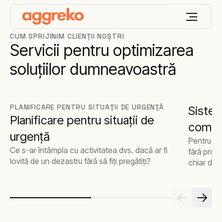
CUM SPRIJINIM CLIENȚII NOȘTRI
Servicii pentru optimizarea
soluțiilor dumneavoastră
PLANIFICARE PENTRU SITUAŢII DE URGENŢĂ
Sistem
Planificare pentru situaţii de
combus
urgenţă
Pentru o 
Ce s-ar întâmpla cu activitatea dvs. dacă ar fi
fără prob
lovită de un dezastru fără să fiţi pregătiţi?
chiar dac
rezervoar