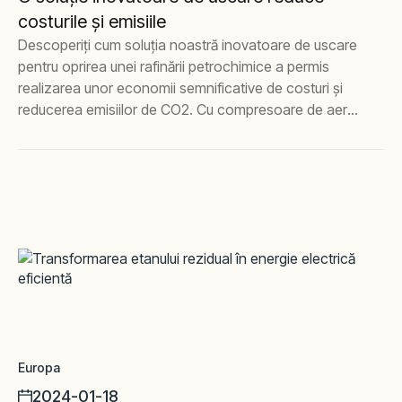
costurile și emisiile
Descoperiți cum soluția noastră inovatoare de uscare
pentru oprirea unei rafinării petrochimice a permis
realizarea unor economii semnificative de costuri și
reducerea emisiilor de CO2. Cu compresoare de aer
100% fără ulei și uscătoare de aer avansate, soluția
noastră personalizată a asigurat o eficiență superioară
și beneficii de mediu, susținând ciclul operațional de 7
ani al unității de alchilare. Aflați mai multe despre
proiectul nostru de succes din Franța.
Europa
2024-01-18