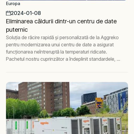
Europa
reserved+40752217115Contactează-ne
2024-01-08
Eliminarea căldurii dintr-un centru de date
puternic
Soluția de răcire rapidă și personalizată de la Aggreko
pentru modernizarea unui centru de date a asigurat
funcționarea neîntreruptă la temperaturi ridicate.
Pachetul nostru cuprinzător a îndeplinit standardele, a
depășit constrângerile de spațiu și a furnizat asistență
24/7