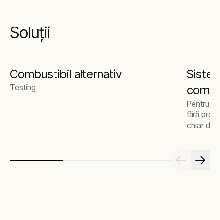
Soluții
Combustibil alternativ
Sistem
Testing
combus
Pentru o 
fără prob
chiar dac
rezervoar