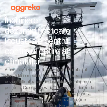
Închiriere
dezumidificatoare
industriale pentru
controlul optim al
climatului
Atunci când vine vorba de controlul optim al
climatului în medii industriale, închirierea
dezumidificatoarelor industriale este alegerea
perfectă. Cu o gamă variată de echipamente de
dezumidificare industrială, Aggreko vă pune la
dispoziție soluții eficiente pentru a menține
nivelurile ideale de umiditate. Fie că aveți nevoie de