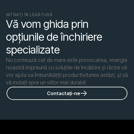
INTRAȚI ÎN LEGĂTURĂ
Vă vom ghida prin
opțiunile de închiriere
specializate
Nu contează cat de mare este provocarea, energia
noastră impreună cu soluțiile de încălzire și răcire vă
vor ajuta sa îmbunătățiți productivitatea astăzi, și să
vă mutați spre un viitor mai durabil.
Contactați-ne