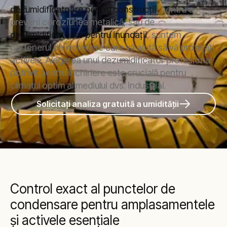
dezumidificatoare pentru construcții
, pentru a
preveni coroziunea metalică, sau de
dezumidificatoare pentru inundații
, suntem
partenerul de încredere care vă ajută să vă protejați
activele. Alegerea unui dezumidificator profesional
potrivit pentru închiriere este crucială pentru
climatul optim al mediului dvs. industrial.
Solicitați analiza gratuită a umidității
Control exact al punctelor de
condensare pentru amplasamentele
și activele esențiale