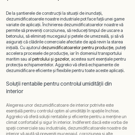
De la șantierele de construcții la situații de inundații,
dezumidificatoarele noastre industriale pot face față unei game
variate de aplicații. Închirierea dezumidificatoarelor noastre vă
permite să preveniți coroziunea, să reduceți timpul de uscare a
betonului, să eliminați mucegaiul și petele de umezeală, și să vă
asigurați că clădirile comerciale afectate de apă revin la starea
inițială. Cu ajutorul
dezumidificatoarelor pentru producție
, puteți
accelera procesele de producție, iar în domeniul transportului
maritim sau al
petrolului și gazelor
, acestea sunt esențiale pentru
protecția echipamentelor. Aggreko vă oferă echipamente de
dezumidificare eficiente și flexibile pentru toate aceste aplicații.
Soluții rentabile pentru controlul umidității din
interior
Alegerea unor dezumidificatoare de interior potrivite este
esențială pentru controlul optim al umidității în spațiile închise.
Aggreko vă oferă soluții rentabile și eficiente pentru a menține un
climat confortabil și sigur în interior. Indiferent dacă este vorba de
spații comerciale sau industriale, dezumidificatoarele noastre de
interior vă ajută să preveniți mucegaiul, coroziunea și alte