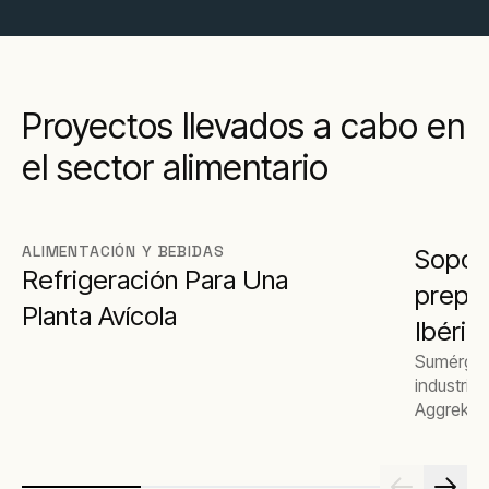
Proyectos llevados a cabo en
el sector alimentario
ALIMENTACIÓN Y BEBIDAS
Sopor
Refrigeración Para Una
prepar
Planta Avícola
Ibéric
Sumérgete
industria
Aggreko d
preparaci
Descubre
energéti