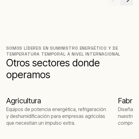
garantiz
eficiente 
manjar.
SOMOS LÍDERES EN SUMINISTRO ENERGÉTICO Y DE
TEMPERATURA TEMPORAL A NIVEL INTERNACIONAL
Otros sectores donde
operamos
Agricultura
Fabric
Equipos de potencia energética, refrigeración
Diseñamo
y deshumidificación para empresas agrícolas
nuestros 
que necesitan un impulso extra.
comprend
fabricaci