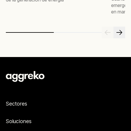
emergenc
en march
lugar del
necesita.
Sectores
Soluciones