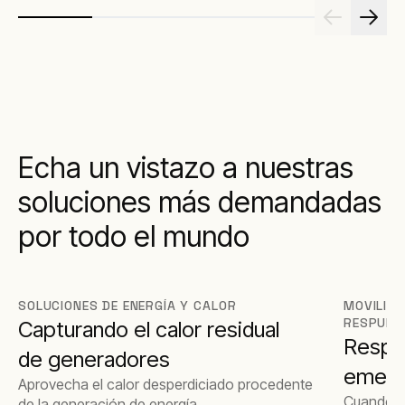
Echa un vistazo a nuestras
soluciones más demandadas
por todo el mundo
SOLUCIONES DE ENERGÍA Y CALOR
MOVILIZ
RESPUES
Capturando el calor residual
Respu
de generadores
emerg
Aprovecha el calor desperdiciado procedente
Cuando s
de la generación de energía