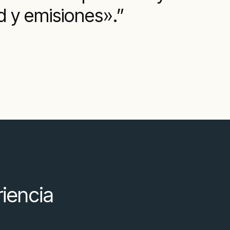
d y emisiones».
riencia