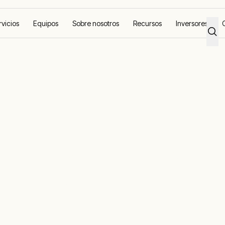
rvicios
Equipos
Sobre nosotros
Recursos
Inversores
o residual en electricidad eficiente
 etano residual
eficiente