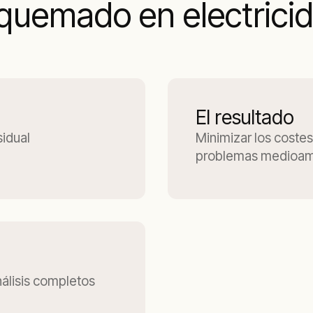
 quemado en electricid
El resultado
sidual
Minimizar los coste
problemas medioamb
nálisis completos