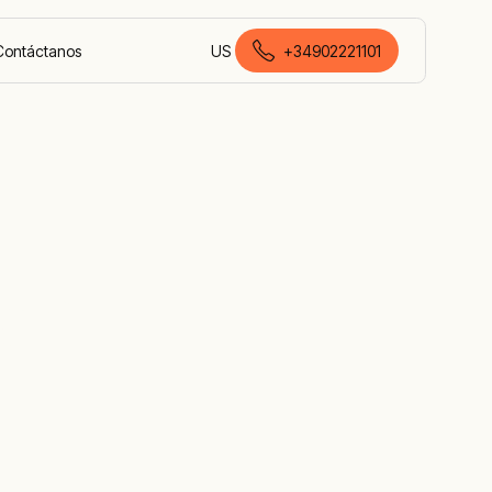
Contáctanos
US
+34902221101
español de España
 en