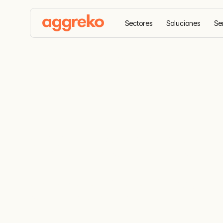
Sectores
Soluciones
Se
Aggreko Home
Casos de éxito
Convertir el etan
Convertir el
electricidad 