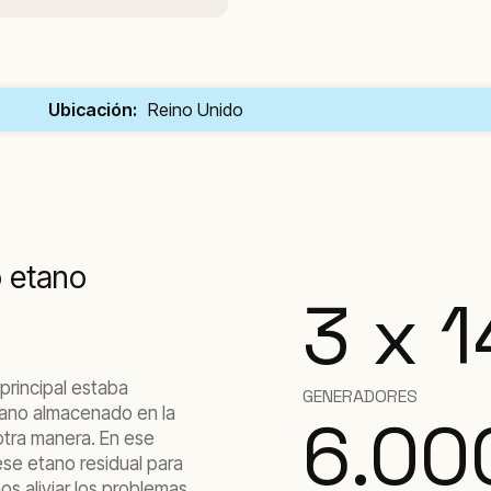
Ubicación:
Reino Unido
o etano
3 x 
principal estaba
GENERADORES
etano almacenado en la
6.0
otra manera. En ese
ese etano residual para
s aliviar los problemas