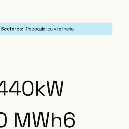
Sectores:
Petroquímica y refinería
1440
kW
00 MWh
6