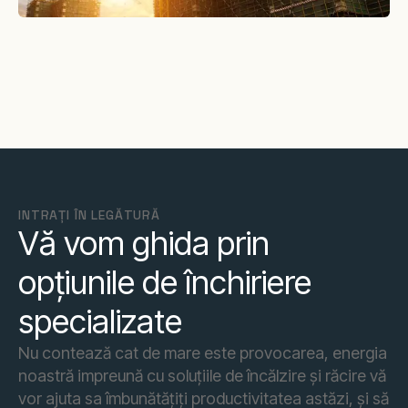
INTRAȚI ÎN LEGĂTURĂ
Vă vom ghida prin
opțiunile de închiriere
specializate
Nu contează cat de mare este provocarea, energia
noastră impreună cu soluțiile de încălzire și răcire vă
vor ajuta sa îmbunătățiți productivitatea astăzi, și să