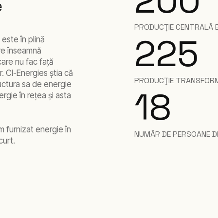
200
e
PRODUCŢIE CENTRALĂ E
225
 este în plină
are înseamnă
care nu fac faţă
or. CI-Energies ştia că
PRODUCŢIE TRANSFORM
ructura sa de energie
18
rgie în reţea şi asta
m furnizat energie în
NUMĂR DE PERSOANE DE
curt.