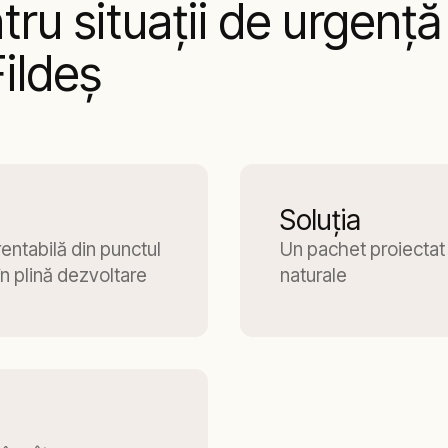
tru situaţii de urgenţ
ildeş
Soluţia
rentabilă din punctul
Un pachet proiectat 
în plină dezvoltare
naturale