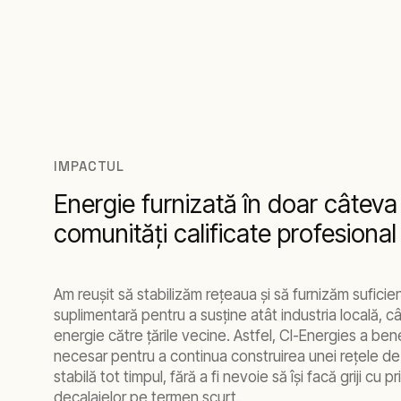
IMPACTUL
Energie furnizată în doar câteva
comunităţi calificate profesional
Am reuşit să stabilizăm reţeaua şi să furnizăm suficie
suplimentară pentru a susţine atât industria locală, câ
energie către ţările vecine. Astfel, CI-Energies a ben
necesar pentru a continua construirea unei reţele de
stabilă tot timpul, fără a fi nevoie să îşi facă griji cu p
decalajelor pe termen scurt.