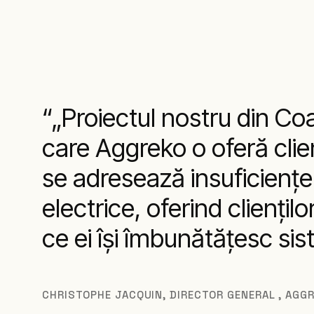
„Proiectul nostru din Coa
care Aggreko o oferă clienţi
se adresează insuficienţe
electrice, oferind clienţi
ce ei îşi îmbunătăţesc sis
CHRISTOPHE JACQUIN
,
DIRECTOR GENERAL , AGGR