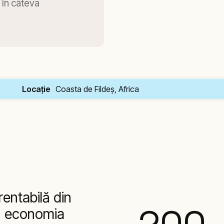
 în câteva
Locație
Coasta de Fildeş, Africa
rentabilă din
în economia