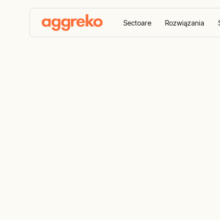
Sectoare
Rozwiązania
Home
Studii de caz
Energie Pentru Situaţii De U
Energie Pent
Urgenţă Pen
Fildeş