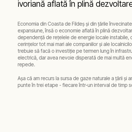
ivoriană aflată în plină dezvoltar
Economia din Coasta de Fildeş şi din ţările învecinate
expansiune, însă o economie aflată în plină dezvolt
dependenţă de reţelele de energie locale instabile, 
cerinţelor tot mai mari ale companiilor şi ale localnicil
trebuie să facă o investiţie pe termen lung în infrast
electrică, dar avea nevoie disperată de mai multă ene
repede.
Aşa că am recurs la sursa de gaze naturale a ţării şi a
punte în trei etape - fiecare într-un interval de timp s