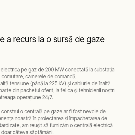
e a recurs la o sursă de gaze
ă electrică pe gaz de 200 MW conectată la substaţia
e comutare, camerele de comandă,
ltă tensiune (până la 225 kV) şi cablurile de înaltă
rte din pachetul oferit, la fel ca şi tehnicienii noştri
întreaga operaţiune 24/7.
 construi o centrală pe gaze ar fi fost nevoie de
erienţa noastră în proiectarea şi împachetarea de
dardizate, am reuşit să furnizăm o centrală electrică
 în doar câteva săptămâni.