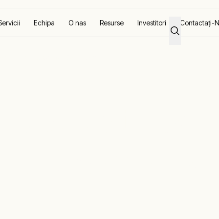
Servicii
Echipa
O nas
Resurse
Investitori
Contactaţi-
rgenţă Pentru Coasta De Fildeş
ru Situaţii De
tru Coasta De