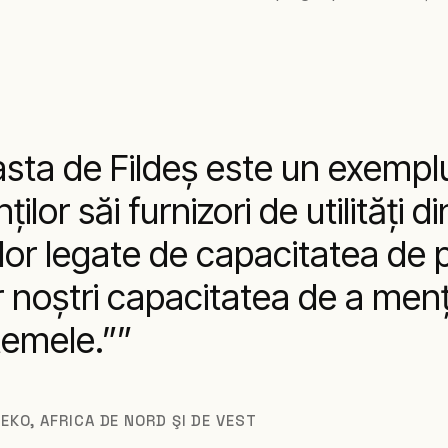
sta de Fildeş este un exemplu 
lor săi furnizori de utilităţi di
lor legate de capacitatea de p
lor noştri capacitatea de a men
temele.”
EKO, AFRICA DE NORD ŞI DE VEST