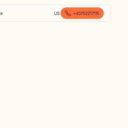
Ne
US
+40752217115
română (România)