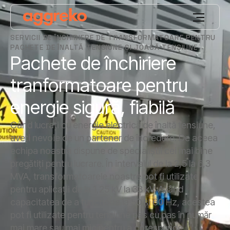
SERVICII DE ÎNCHIRIERE DE TRANSFORMATOARE PENTRU
PACHETE DE ÎNALTĂ TENSIUNE ȘI JOASĂ TENSIUNE
Pachete de închiriere
tranformatoare pentru
energie sigură, fiabilă
Când lucrați cu energie electrică de înaltă tensiune,
aveți nevoie de un partener de încredere. De aceea
echipa noastră dispune de specialiștii cei mai bine
pregătiţi pentru lucrare. În intervalul de la 2,5 la 6,3
MVA, transformatoarele noastre pot fi utilizate
pentru aplicații de la 1,25 kV la 33 kV. Având
capacitatea de a funcționa la 50 și 60 Hz, acestea
pot fi utilizate pentru tensiune pas cu pas în număr
mai mare sau mai mic pentru a corespunde