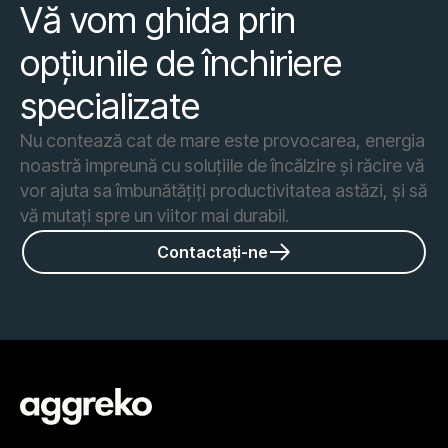
Vă vom ghida prin
opțiunile de închiriere
specializate
Nu contează cat de mare este provocarea, energia
noastră impreună cu soluțiile de încălzire și răcire vă
vor ajuta sa îmbunătățiți productivitatea astăzi, și să
vă mutați spre un viitor mai durabil.
Contactați-ne