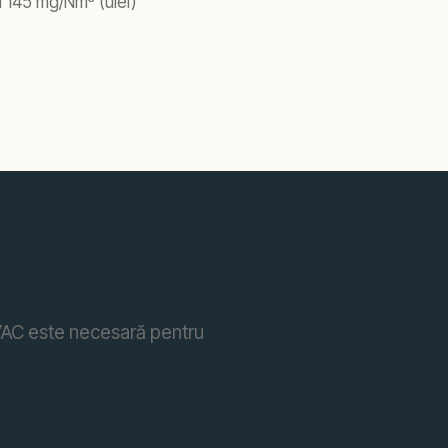
 145 mg/Nm³ (ulei)
HVAC este necesară pentru