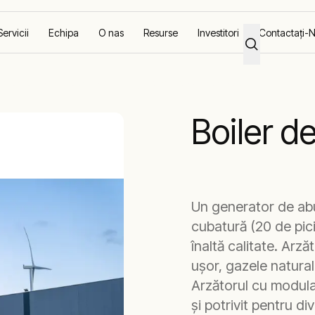
Servicii
Echipa
O nas
Resurse
Investitori
Contactaţi-
ere de cazane industriale
5,5 tone - Cazan de abur
Boiler d
Un generator de abur
cubatură (20 de pic
înaltă calitate. Arz
ușor, gazele natura
Arzătorul cu modular
și potrivit pentru div