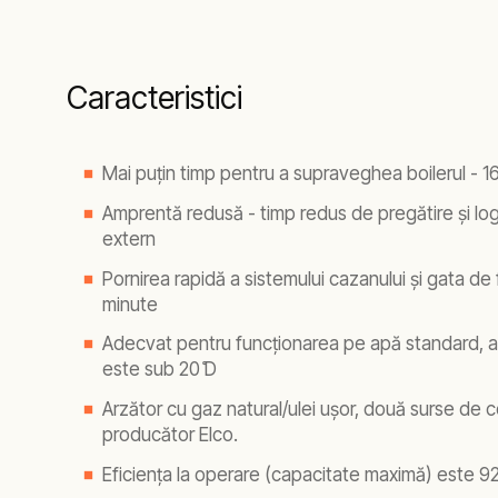
Caracteristici
Mai puțin timp pentru a supraveghea boilerul - 1
Amprentă redusă - timp redus de pregătire și logi
extern
Pornirea rapidă a sistemului cazanului și gata de
minute
Adecvat pentru funcționarea pe apă standard, at
este sub 20 ̊D
Arzător cu gaz natural/ulei ușor, două surse de 
producător Elco.
Eficiența la operare (capacitate maximă) este 9