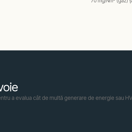
70 mg/Nm³ (gaz) și
voie
pentru a evalua cât de multă generare de energie sau 