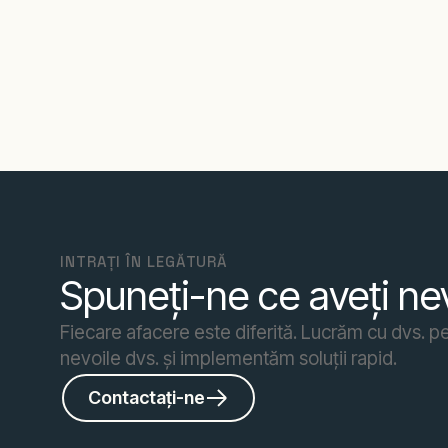
INTRAȚI ÎN LEGĂTURĂ
Spuneți-ne ce aveți ne
Fiecare afacere este diferită. Lucrăm cu dvs. 
nevoile dvs. și implementăm soluții rapid.
Contactați-ne