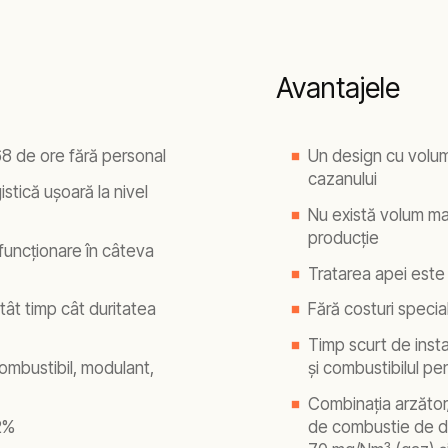
Avantajele
68 de ore fără personal
Un design cu volum 
cazanului
stică ușoară la nivel
Nu există volum ma
producție
 funcționare în câteva
Tratarea apei este
ât timp cât duritatea
Fără costuri specia
Timp scurt de insta
combustibil, modulant,
și combustibilul pe
Combinația arzător/
2%
de combustie de di