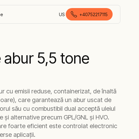
Ne
US
+40752217115
română (România)
e abur 5,5 tone
 cu emisii reduse, containerizat, de înaltă
ioare), care garantează un abur uscat de
ătorul său cu combustibil dual acceptă uleiul
le și alternative precum GPL/GNL și HVO.
e foarte eficient este controlat electronic
erse aplicații.