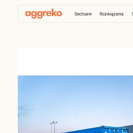
Sectoare
Rozwiązania
Home
Echipamente
Închiriere răcire
Închiri