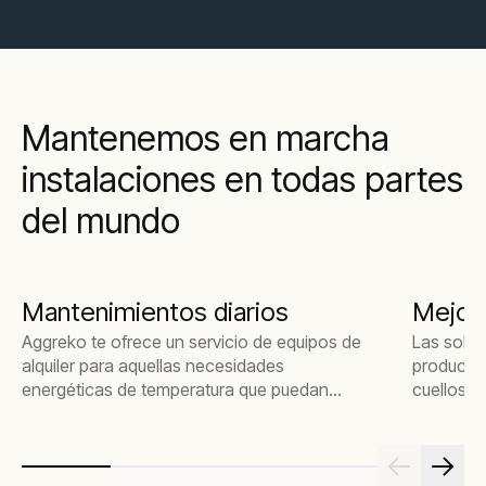
Mantenemos en marcha
instalaciones en todas partes
del mundo
Mantenimientos diarios
Mejor
Aggreko te ofrece un servicio de equipos de
Las soluc
alquiler para aquellas necesidades
producci
energéticas de temperatura que puedan
cuellos d
aparecer en el día a día de tu trabajo
cualquier
rendimien