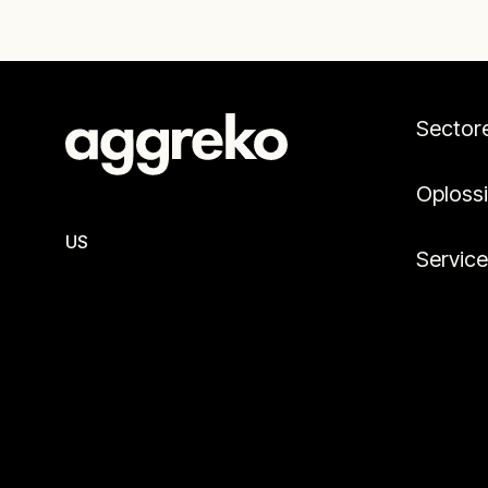
Sector
Oploss
US
Servic