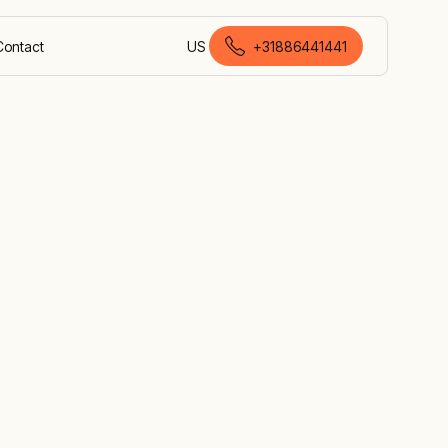
Contact
US
+31886441441
Nederlands (Nederland)