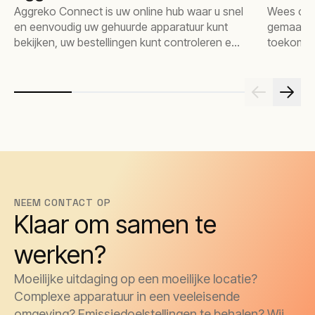
Aggreko Connect is uw online hub waar u snel
Wees op 
en eenvoudig uw gehuurde apparatuur kunt
gemaakte
bekijken, uw bestellingen kunt controleren en
toekomsti
zelfs de performance van de set kunt
bewaken.
NEEM CONTACT OP
Klaar om samen te
werken?
Moeilijke uitdaging op een moeilijke locatie?
Complexe apparatuur in een veeleisende
omgeving? Emissiedoelstellingen te behalen? Wij