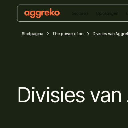
Sectoren
Oplossingen
Startpagina
The power of on
Divisies van Aggr
Divisies va