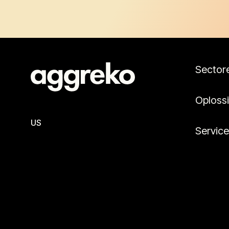
Sector
Oploss
US
Servic