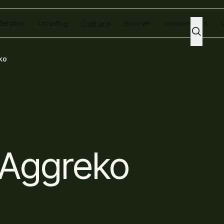
Diensten
Uitrusting
Over ons
Bronnen
Investeerders
eko
n Aggreko