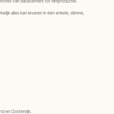
anches van datacenters tot filmproductie.
elijk alles kan leveren in één enkele, slimme,
nd en Oostenrijk.