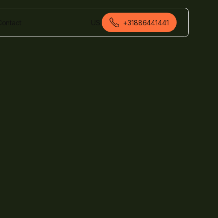
Contact
US
+31886441441
Nederlands (Nederland)