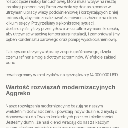
rozpoczęcie reakcji łańcuchowej, która miała wpływ na resztę
instalacji pomocniczej.Firma zwróciła się do nas o pomoc w
utrzymaniu pracy wieży podciśnieniowej i korzystających z niej
jednostek, aby móc zrealizować zamówienia złożone na okres
kilku miesięcy. Przyjrzeliśmy się konkretnej sytuacji,
dostarczyliśmy trzy przemysłowe u-kształtne wymienniki ciepła,
aby utrzymać właściwą temperaturę instalacji, i zamontowaliśmy
bęben kondensatu parowego oraz pompę wysokociśnieniową.
Taki system utrzymywał pracę zespołu próżniowego, dzięki
czemu rafineria mogła dotrzymać terminów. W efekcie zakład
odno
tował ogromny wzrost zysków na łączną kwotę 14 000 000 USD.
Wartość rozwiązań modernizacyjnych
Aggreko
Nasze rozwiązania modernizacyjne bazują na naszym
wieloletnim doświadczeniu i powstają indywidualnie, z myślą o
dopasowaniu do Twoich konkretnych potrzeb i okoliczności.
Jesteśmy dumni, że nasi klienci wracają do nas za każdym
razem, abyśmy wdrażali u nich nasze innowacyjne rozwiązania