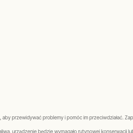
, aby przewidywać problemy i pomóc im przeciwdziałać. Zap
iwa, urządzenie będzie wymagało rutynowej konserwacji lu