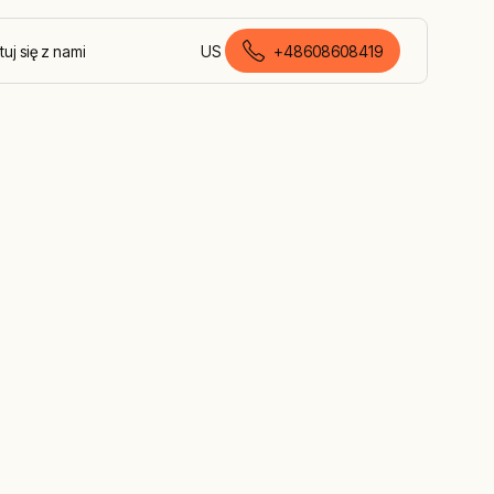
uj się z nami
US
+48608608419
polski (Polska)