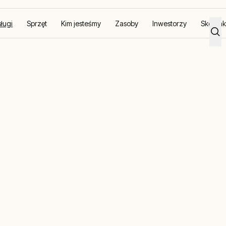
ługi
Sprzęt
Kim jesteśmy
Zasoby
Inwestorzy
Skontakt
toring