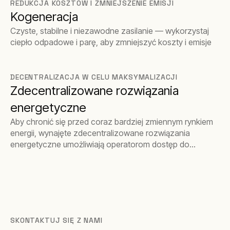
REDUKCJA KOSZTÓW I ZMNIEJSZENIE EMISJI
Kogeneracja
Czyste, stabilne i niezawodne zasilanie — wykorzystaj
ciepło odpadowe i parę, aby zmniejszyć koszty i emisje
DECENTRALIZACJA W CELU MAKSYMALIZACJI
Zdecentralizowane rozwiązania
energetyczne
Aby chronić się przed coraz bardziej zmiennym rynkiem
energii, wynajęte zdecentralizowane rozwiązania
energetyczne umożliwiają operatorom dostęp do
lokalnego wytwarzania energii bez początkowych
inwestycji kapitałowych, które w przeciwnym razie
mogłyby okazać się barierą dla wejścia.
SKONTAKTUJ SIĘ Z NAMI