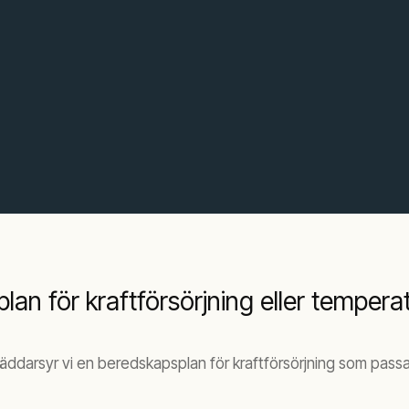
an för kraftförsörjning eller tempera
kräddarsyr vi en beredskapsplan för kraftförsörjning som pass