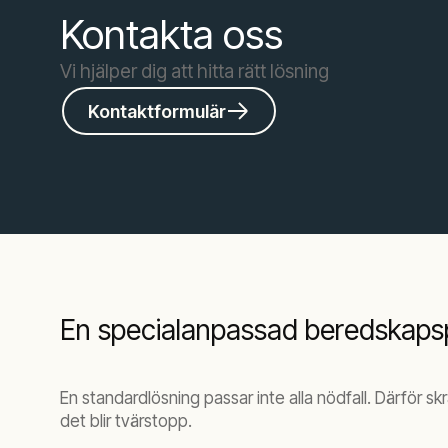
Kontakta oss
Vi hjälper dig att hitta rätt lösning
Kontaktformulär
En specialanpassad beredskapspl
En standardlösning passar inte alla nödfall. Därför s
det blir tvärstopp.