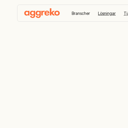
Branscher
Lösningar
Tj
Hem
Beredskapsplanering
Beredskapsp