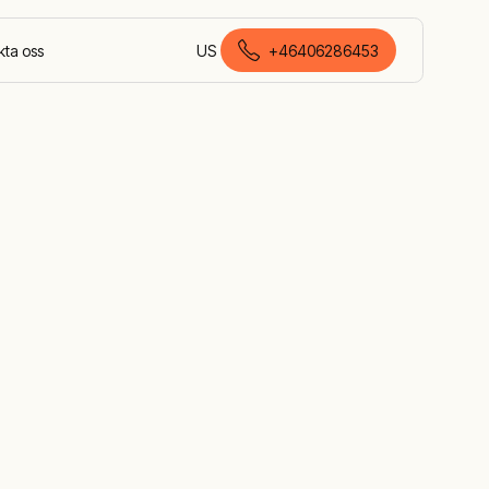
kta oss
US
+46406286453
svenska (Sverige)