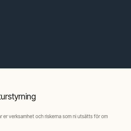
turstyrning
ar er verksamhet och riskerna som ni utsätts för om