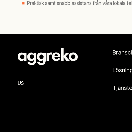
Praktisk samt snabb assistans från våra lokala te
Bransc
Lösnin
US
Tjänste