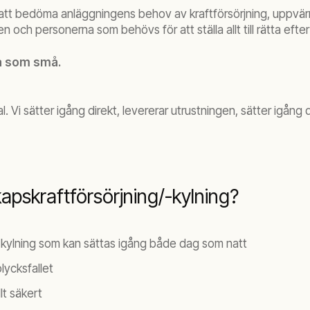
för att bedöma anläggningens behov av kraftförsörjning, uppvärm
 och personerna som behövs för att ställa allt till rätta efter 
ra som små.
Vi sätter igång direkt, levererar utrustningen, sätter igång d
apskraftförsörjning/-kylning?
/-kylning som kan sättas igång både dag som natt
lycksfallet
lt säkert