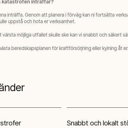
katastrofen inträffar?
unna inträffa. Genom att planera i förväg kan ni fortsätta ve
kulle uppstå och hota er verksamhet.
t värsta möjliga utfallet skulle ske kan vi snabbt och säkert sä
sta beredskapsplanen för kraftförsörjning eller kylning åt er
händer
astrofer
Snabbt och lokalt st