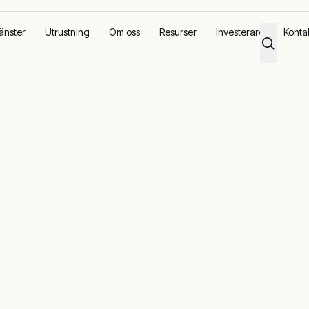
änster
Utrustning
Om oss
Resurser
Investerare
Konta
lanering