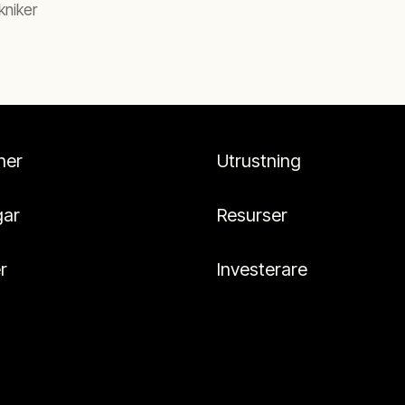
kniker
her
Utrustning
gar
Resurser
r
Investerare