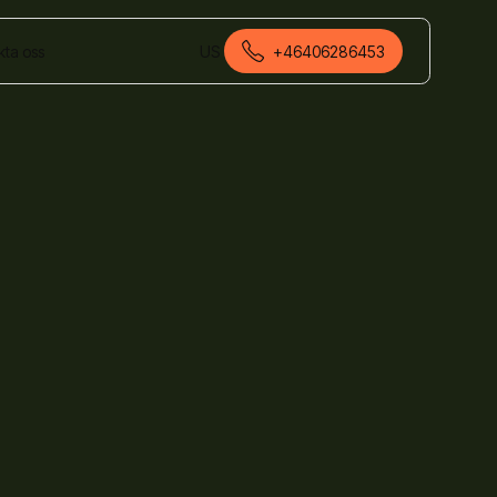
kta oss
US
+46406286453
svenska (Sverige)