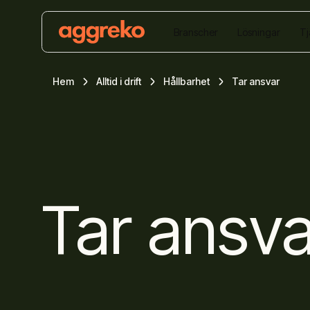
Branscher
Lösningar
Tj
Hem
Alltid i drift
Hållbarhet
Tar ansvar
Tar ansv