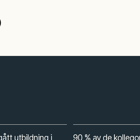
tt utbildning i
90 % av de kollegor