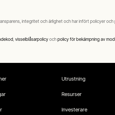
ansparens, integritet och ärlighet och har infört policyer och 
andekod
,
visselblåsarpolicy
och
policy för bekämpning av mode
her
Utrustning
gar
Resurser
r
Investerare