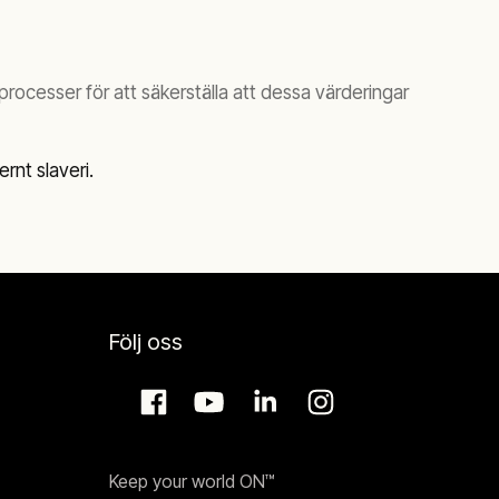
processer för att säkerställa att dessa värderingar
rnt slaveri.
Följ oss
Keep your world ON™