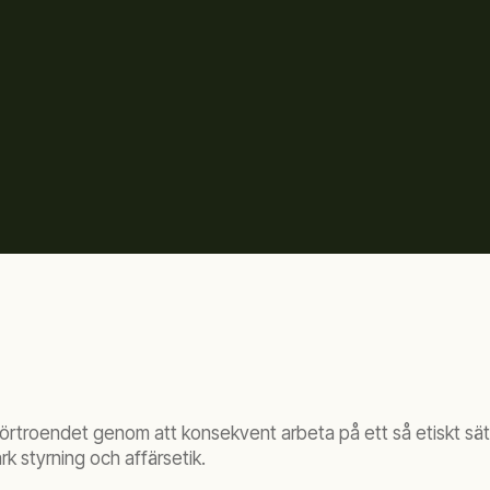
förtroendet genom att konsekvent arbeta på ett så etiskt sätt
k styrning och affärsetik.