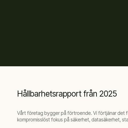
Hållbarhetsrapport från 2025
Vårt företag bygger på förtroende. Vi förtjänar det 
kompromisslöst fokus på säkerhet, datasäkerhet, star