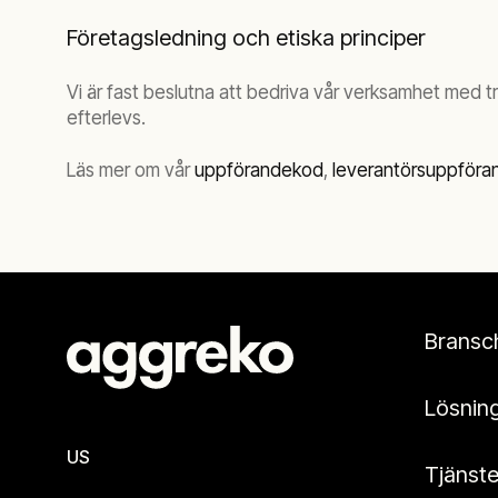
Företagsledning och etiska principer
Vi är fast beslutna att bedriva vår verksamhet med tr
efterlevs.
Läs mer om vår
uppförandekod
,
leverantörsuppför
Bransc
Lösnin
US
Tjänste