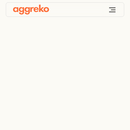
Mjölkproduktion
behövde is för
fortsatt produktion