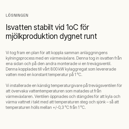
LÖSNINGEN
Isvatten stabilt vid 1oC för
mjölkproduktion dygnet runt
Vi tog fram en plan för att koppla samman anläggningens
kylningsprocess med en värmeväxlare. Denna tog in isvatten från
ena sidan och på den andra monterade vi en trevägsventil.
Denna kopplades till vårt 800 kW kylaggregat som levererade
vatten med en konstant temperatur på 1 ⁰C.
Vi installerade en känslig temperaturgivare på trevägsventilen för
att övervaka vattentemperaturen som matades ut från
värmeväxlaren. Ventilen öppnades och stängdes för att kyla och
värma vattnet i takt med att temperaturen steg och sjönk – så att
temperaturen hölls mellan +/-0,3 ⁰C från 1 ⁰C.