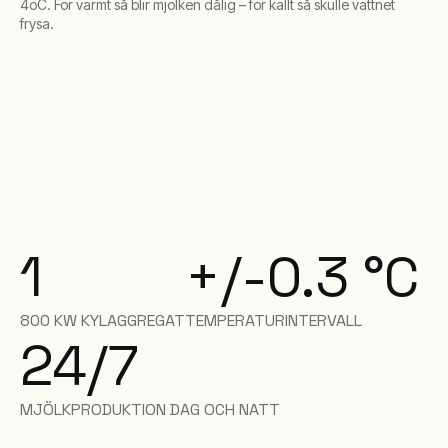
4oC. För varmt så blir mjölken dålig – för kallt så skulle vattnet
frysa.
1
+/-0.3 °C
800 KW KYLAGGREGAT
TEMPERATURINTERVALL
24/7
MJÖLKPRODUKTION DAG OCH NATT