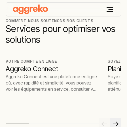
COMMENT NOUS SOUTENONS NOS CLIENTS
Services pour optimiser vos
solutions
VOTRE COMPTE EN LIGNE
SOYEZ P
Aggreko Connect
Planif
Aggreko Connect est une plateforme en ligne
Soyez prê
où, avec rapidité et simplicité, vous pouvez
planifica
voir les équipements en service, consulter vos
atténuent 
commandes et même contrôler la
performance des kits.