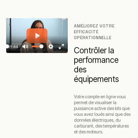
AMÉLIOREZ VOTRE
EFFICACITÉ
OPÉRATIONNELLE
Play
01:44
Contrôler la
Play
Mute
Settings
Enter
performance
fullscreen
des
équipements
Votre compte en ligne vous
permet de visualiser la
puissance active des kits que
vous avez loués ainsi que des
données électriques, du
carburant, des températures
et des moteurs.