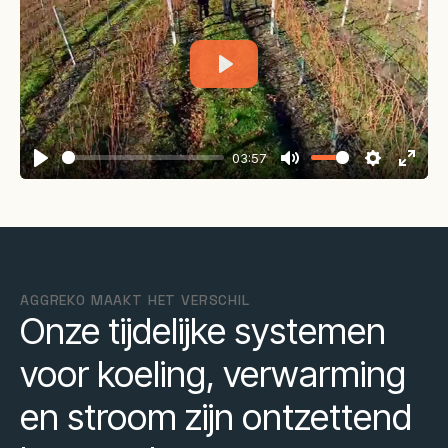
Play
03:57
Play
Mute
Settings
Enter
fullsc
AGGREKO MAAKT HET VERSCHIL
Onze tijdelijke systemen
voor koeling, verwarming
en stroom zijn ontzettend