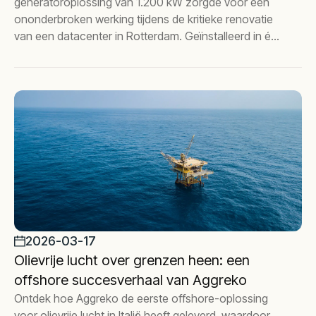
generatoroplossing van 1.200 kW zorgde voor een
ononderbroken werking tijdens de kritieke renovatie
van een datacenter in Rotterdam. Geïnstalleerd in één
week met volledige redundantie, strenge toetsing en
doorlopende maandelijkse ondersteuning voor
betrouwbaarheid op de lange termijn.
2026-03-17
Olievrije lucht over grenzen heen: een
offshore succesverhaal van Aggreko
Ontdek hoe Aggreko de eerste offshore-oplossing
voor olievrije lucht in Italië heeft geleverd, waardoor