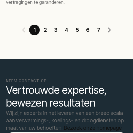
vertragingen te garanderen.
1
2
3
4
5
6
7
NEEM CONTACT OP
Vertrouwde expertise,
bewezen resultaten
Wij zijn experts in het leveren van een breed scala
aan verwarmings-, koelings- en droogdiensten op
maat van uw behoeften.
Bezoek onze homepage