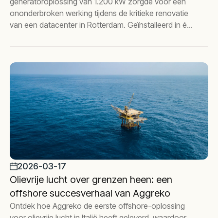
generatoroplossing van 1.200 kW zorgde voor een
ononderbroken werking tijdens de kritieke renovatie
van een datacenter in Rotterdam. Geïnstalleerd in één
week met volledige redundantie, strenge toetsing en
doorlopende maandelijkse ondersteuning voor
betrouwbaarheid op de lange termijn.
2026-03-17
Olievrije lucht over grenzen heen: een
offshore succesverhaal van Aggreko
Ontdek hoe Aggreko de eerste offshore-oplossing
voor olievrije lucht in Italië heeft geleverd, waardoor