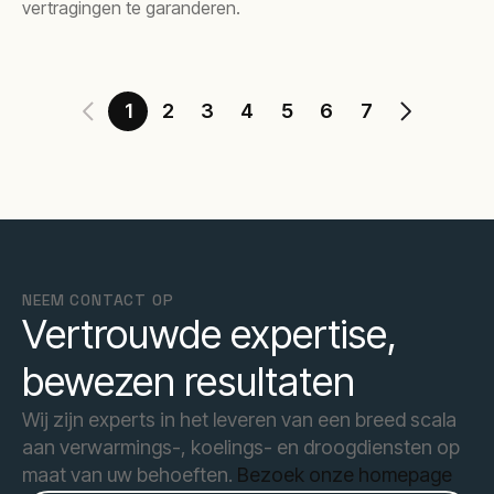
vertragingen te garanderen.
1
2
3
4
5
6
7
NEEM CONTACT OP
Vertrouwde expertise,
bewezen resultaten
Wij zijn experts in het leveren van een breed scala
aan verwarmings-, koelings- en droogdiensten op
maat van uw behoeften.
Bezoek onze homepage