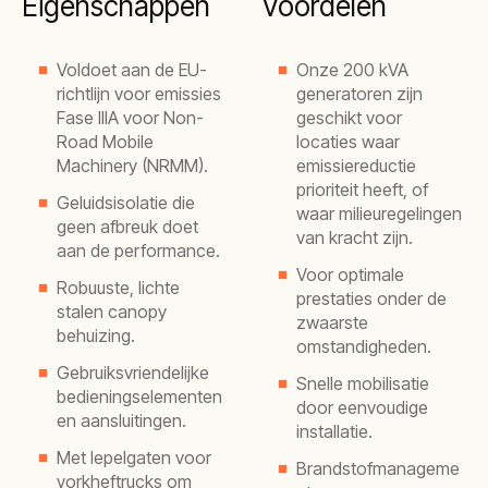
Eigenschappen
Voordelen
Voldoet aan de EU-
Onze 200 kVA
richtlijn voor emissies
generatoren zijn
Fase IIIA voor Non-
geschikt voor
Road Mobile
locaties waar
Machinery (NRMM).
emissiereductie
prioriteit heeft, of
Geluidsisolatie die
waar milieuregelingen
geen afbreuk doet
van kracht zijn.
aan de performance.
Voor optimale
Robuuste, lichte
prestaties onder de
stalen canopy
zwaarste
behuizing.
omstandigheden.
Gebruiksvriendelijke
Snelle mobilisatie
bedieningselementen
door eenvoudige
en aansluitingen.
installatie.
Met lepelgaten voor
Brandstofmanageme
vorkheftrucks om