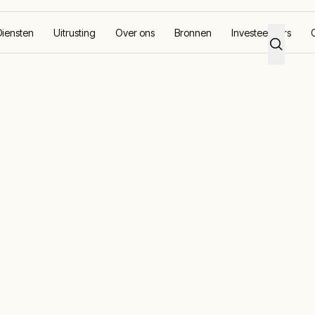
Diensten
Uitrusting
Over ons
Bronnen
Investeerders