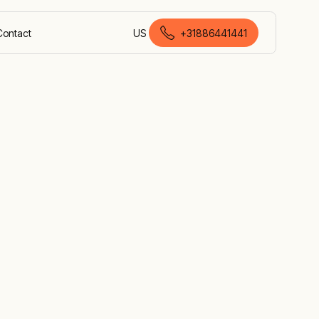
Contact
US
+31886441441
Nederlands (Nederland)