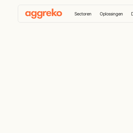
Sectoren
Oplossingen
Startpagina
Sectoren
Samentrekkend
Contracting