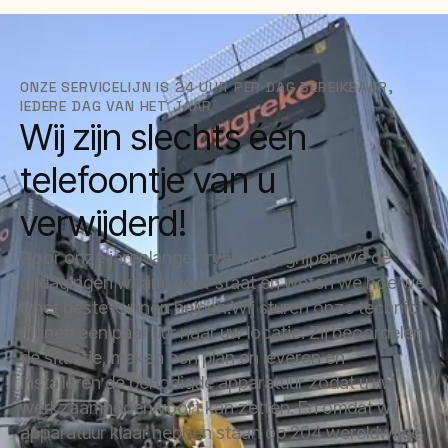
ONZE SERVICELIJN IS 24 UUR PER DAG BEREIKBAAR,
IEDERE DAG VAN HET JAAR
Wij zijn slechts één
telefoontje van u
verwijderd!
Door onze jarenlange ervaring begrijpen we de
uitdagingen waar u voor staat en weten we hoe we
u het beste kunnen helpen.Wij sturen onze technici
binnen een paar uur naar uw locatie. Zij beoordelen
de situatie, maken een plan en leveren en
installeren de benodigde apparatuur zodat u uw
werkzaamheden voort kan zetten. En omdat wij
apparatuur klaar hebben staan op 204 wereldwijde