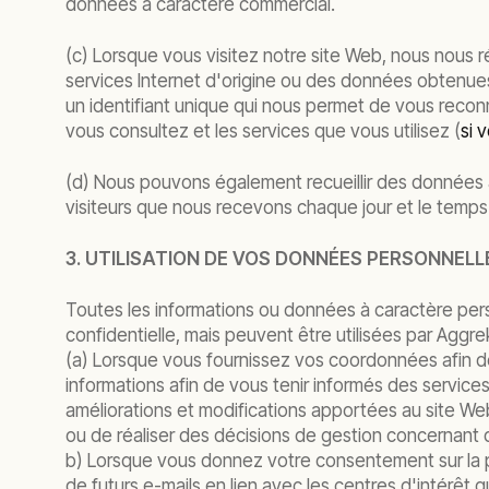
données à caractère commercial.
(c) Lorsque vous visitez notre site Web, nous nous r
services Internet d'origine ou des données obtenues
un identifiant unique qui nous permet de vous recon
vous consultez et les services que vous utilisez (
si 
(d) Nous pouvons également recueillir des données a
visiteurs que nous recevons chaque jour et le temps
3. UTILISATION DE VOS DONNÉES PERSONNELL
Toutes les informations ou données à caractère pe
confidentielle, mais peuvent être utilisées par Aggr
(a) Lorsque vous fournissez vos coordonnées afin de
informations afin de vous tenir informés des servic
améliorations et modifications apportées au site We
ou de réaliser des décisions de gestion concernant 
b) Lorsque vous donnez votre consentement sur la p
de futurs e-mails en lien avec les centres d'intérêt 