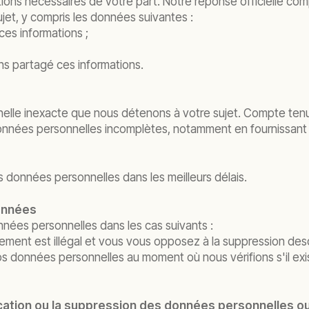
ions nécessaires de votre part. Notre réponse officielle com
et, y compris les données suivantes :
ces informations ;
ns partagé ces informations.
nelle inexacte que nous détenons à votre sujet. Compte tenu 
 données personnelles incomplètes, notamment en fournissant
s données personnelles dans les meilleurs délais.
 données
onnées personnelles dans les cas suivants :
itement est illégal et vous vous opposez à la suppression de
 données personnelles au moment où nous vérifions s'il exista
fication ou la suppression des données personnelles ou 