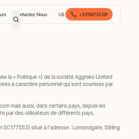
eurs
Contactez-Nous
US
+33169732391
français (France)
ée la « Politique ») de la société Aggreko Limited
onnées à caractère personnel qui sont soumises par
com mais aussi, dans certains pays, depuis les
é par des utilisateurs de différents pays.
n SC177553) situé à l'adresse : Lomondgate, Stirling