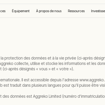
ices
Équipement
À propos de nous
Ressources
Investiss
la protection des données et à la vie privée (ci-après désign
ggreko collecte, utilise et stocke les informations et les d
t (ci-après désignés « vous » et « votre »).
ernationale. Il est accessible depuis l'adresse www.aggreko.
t traduit dans plusieurs langues pour qu'il puisse être visit
nt des données est Aggreko Limited (numéro d'immatriculatio