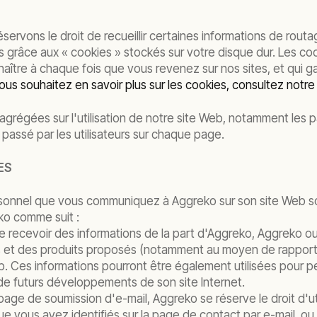
éservons le droit de recueillir certaines informations de rou
 grâce aux « cookies » stockés sur votre disque dur. Les co
naître à chaque fois que vous revenez sur nos sites, et qui
vous souhaitez en savoir plus sur les cookies, consultez notre 
grégées sur l'utilisation de notre site Web, notamment les 
 passé par les utilisateurs sur chaque page.
ES
rsonnel que vous communiquez à Aggreko sur son site Web so
eko comme suit :
 recevoir des informations de la part d'Aggreko, Aggreko ou
es et des produits proposés (notamment au moyen de rapports
b. Ces informations pourront être également utilisées pour p
de futurs développements de son site Internet.
age de soumission d'e-mail, Aggreko se réserve le droit d'u
que vous avez identifiés sur la page de contact par e-mail, ou