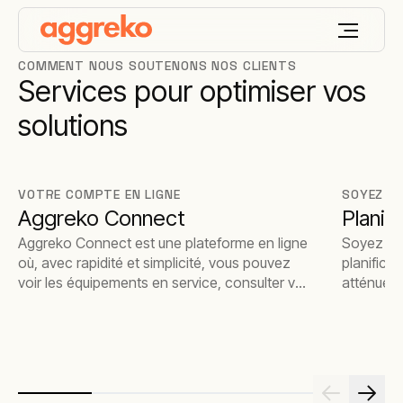
COMMENT NOUS SOUTENONS NOS CLIENTS
Services pour optimiser vos
solutions
VOTRE COMPTE EN LIGNE
SOYEZ P
Aggreko Connect
Planif
Aggreko Connect est une plateforme en ligne
Soyez prê
où, avec rapidité et simplicité, vous pouvez
planifica
voir les équipements en service, consulter vos
atténuent 
commandes et même contrôler la
performance des kits.